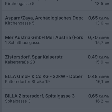
Kirchengasse 5
13,5
km
Asparn/Zaya, Archäologisches Depot
0,65
€/kWh
Kirchengasse 5
13,6
km
Mer Austria GmbH Mer Austria (Forstinger) - Zist
0,70
€/kWh
1 Schalthausgasse
15,7
km
Zistersdorf, Spar Kaiserstr.
0,49
€/kWh
Kaiserstraße 23
15,9
km
ELLA GmbH & Co KG - 22kW - Dobermannsdorf - B
0,48
€/kWh
Palterndorfer Straße 19
16,1
km
BILLA Zistersdorf, Spitalgasse 3
0,65
€/kWh
Spitalgasse 3
16,2
km