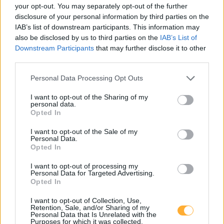
your opt-out. You may separately opt-out of the further
Mistelbach, Interspar Hüttendorf
0,65
disclosure of your personal information by third parties on the
ab
€/kWh
Hüttendorferweg 189
12,9
km
IAB’s list of downstream participants. This information may
also be disclosed by us to third parties on the
IAB’s List of
Downstream Participants
that may further disclose it to other
Mistelbach, Zayapark
0,65
ab
€/kWh
third parties.
Ernstbrunnerstr. 4d
13,0
km
Personal Data Processing Opt Outs
Mistelbach, Zayapark
0,65
ab
€/kWh
I want to opt-out of the Sharing of my
Ernstbrunnerstr. 4d
13,0
personal data.
km
Opted In
I want to opt-out of the Sale of my
da emobil - Schnelllader Burger King Mistelbach
0,53
ab
€/kWh
Personal Data.
Ernstbrunnerstraße 6
13,0
km
Opted In
I want to opt-out of processing my
Mistelbach, Autohaus Kornek
0,65
€/kWh
Personal Data for Targeted Advertising.
Ernstbrunnerstr. 15
13,1
Opted In
km
I want to opt-out of Collection, Use,
Retention, Sale, and/or Sharing of my
AT_Wiesinger_2130_002_230222313 öffentlich
0,90
€/kWh
Personal Data that Is Unrelated with the
Ernstbrunnerstraße 14
13,1
Purposes for which it was collected.
km