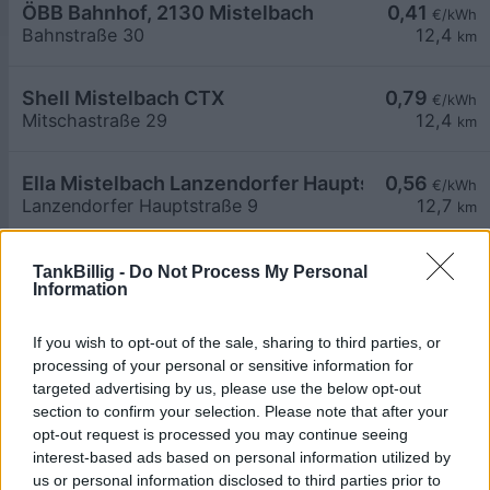
ÖBB Bahnhof, 2130 Mistelbach
0,41
€/kWh
Bahnstraße 30
12,4
km
Shell Mistelbach CTX
0,79
€/kWh
Mitschastraße 29
12,4
km
Ella Mistelbach Lanzendorfer Hauptstraße 9
0,56
€/kWh
Lanzendorfer Hauptstraße 9
12,7
km
Mistelbach, Hofer Ernstbrunnerstraße
0,65
ab
€/kWh
TankBillig -
Do Not Process My Personal
Information
Ernstbrunnerstraße 2
12,9
km
If you wish to opt-out of the sale, sharing to third parties, or
Mistelbach, Hofer Ernstbrunnerstraße
0,75
€/kWh
processing of your personal or sensitive information for
Ernstbrunnerstraße 2
12,9
km
targeted advertising by us, please use the below opt-out
section to confirm your selection. Please note that after your
opt-out request is processed you may continue seeing
Mistelbach, Interspar Hüttendorf
0,75
€/kWh
interest-based ads based on personal information utilized by
Hüttendorferweg 189
12,9
km
us or personal information disclosed to third parties prior to