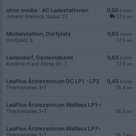
ohne.media - AC Ladestationen
0,00
€/kWh
Johann Steineck Gasse 23
17,0
km
Michelstetten, Dorfplatz
0,65
€/kWh
Dorfplatz 6
17,5
km
Ladendorf, Gemeindeamt
0,65
€/kWh
Kardinal Franz König Str. 1
17,9
km
LaaPlus Ärztezentrum DC LP1 - LP2
0,45
€/kWh
Thermenallee 3-7
18,3
km
LaaPlus Ärztezentrum Wallbox LP1-6
Thermenallee 3-7
18,3
km
LaaPlus Ärztezentrum Wallbox LP7-12
Thermenallee 3-7
18,3
km