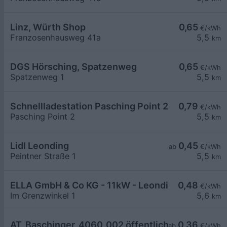
Linz, Würth Shop
0,65
€/kWh
Franzosenhausweg 41a
5,5
km
DGS Hörsching, Spatzenweg
0,65
€/kWh
Spatzenweg 1
5,5
km
Schnellladestation Pasching Point 2 Carlovers D
0,79
€/kWh
Pasching Point 2
5,5
km
Lidl Leonding
0,45
ab
€/kWh
Peintner Straße 1
5,5
km
ELLA GmbH & Co KG - 11kW - Leonding - EMC
0,48
€/kWh
Im Grenzwinkel 1
5,6
km
AT_Baschinger_4060_002 öffentlich
0,36
ab
€/kWh