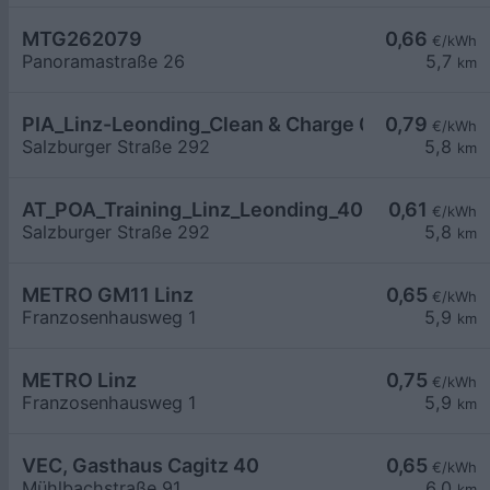
MTG262079
0,66
€/kWh
Panoramastraße 26
5,7
km
PIA_Linz-Leonding_Clean & Charge 006_bis 200
0,79
€/kWh
Salzburger Straße 292
5,8
km
AT_POA_Training_Linz_Leonding_4060_001 halb ö
0,61
€/kWh
Salzburger Straße 292
5,8
km
METRO GM11 Linz
0,65
€/kWh
Franzosenhausweg 1
5,9
km
METRO Linz
0,75
€/kWh
Franzosenhausweg 1
5,9
km
VEC, Gasthaus Cagitz 40
0,65
€/kWh
Mühlbachstraße 91
6,0
km