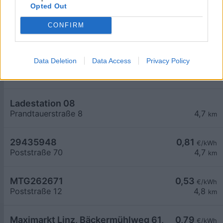
Opted Out
FREUDEN:TON Immobilien GmbH, 4050 Traun
0,65
CONFIRM
€/kWh
Wiener Bundesstraße 181
4,6
km
Data Deletion
Data Access
Privacy Policy
FREUDEN:TON GmbH, 4050 Traun
0,65
€/kWh
Wiener Bundesstraße 181
4,6
km
Ladestation 08
Prandtauerstraße 8
4,7
km
29435948
0,81
€/kWh
Poststraße 70
4,7
km
MTG262671
0,53
€/kWh
Poststraße 12
4,8
km
Maximarkt Linz, Bäckermühlweg 61, 02
0,79
€/kWh