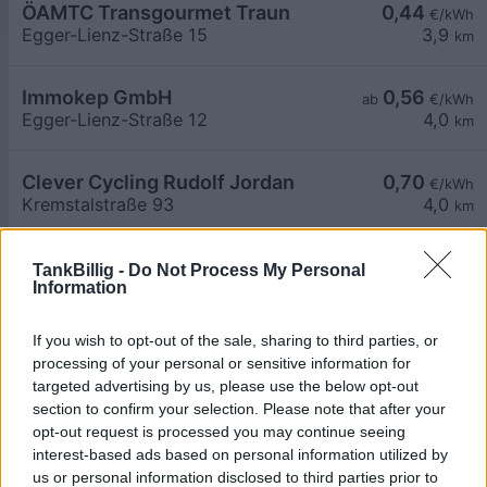
ÖAMTC Transgourmet Traun
0,44
€/kWh
Egger-Lienz-Straße 15
3,9
km
Immokep GmbH
0,56
ab
€/kWh
Egger-Lienz-Straße 12
4,0
km
Clever Cycling Rudolf Jordan
0,70
€/kWh
Kremstalstraße 93
4,0
km
Keplinger GmbH
0,56
€/kWh
TankBillig -
Do Not Process My Personal
Information
Keplingerstraße 2
4,2
km
If you wish to opt-out of the sale, sharing to third parties, or
Traun Traunerstraße 82 Spar AC LP4
0,66
ab
€/kWh
processing of your personal or sensitive information for
Traunerstraße 82
4,3
km
targeted advertising by us, please use the below opt-out
section to confirm your selection. Please note that after your
opt-out request is processed you may continue seeing
Schiene OÖ - P&R Traunerkreuzung
0,69
€/kWh
interest-based ads based on personal information utilized by
Wiener Bundesstraße 147
4,3
km
us or personal information disclosed to third parties prior to