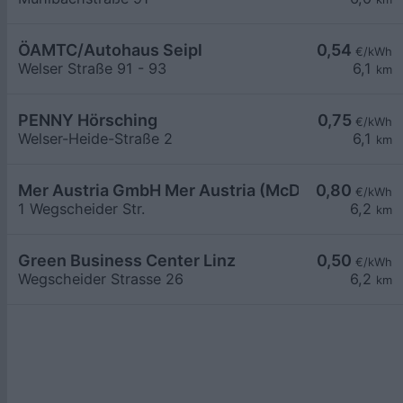
ÖAMTC/Autohaus Seipl
0,54
€/kWh
Welser Straße 91 - 93
6,1
km
PENNY Hörsching
0,75
€/kWh
Welser-Heide-Straße 2
6,1
km
Mer Austria GmbH Mer Austria (McD) - Linz - Wegs
0,80
€/kWh
1 Wegscheider Str.
6,2
km
Green Business Center Linz
0,50
€/kWh
Wegscheider Strasse 26
6,2
km