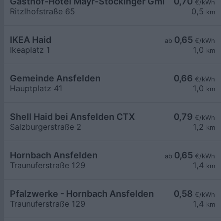
Gasthof-Hotel Mayr-Stockinger GmbH
0,70
€/kWh
Ritzlhofstraße 65
0,5
km
IKEA Haid
0,65
ab
€/kWh
Ikeaplatz 1
1,0
km
Gemeinde Ansfelden
0,66
€/kWh
Hauptplatz 41
1,0
km
Shell Haid bei Ansfelden CTX
0,79
€/kWh
Salzburgerstraße 2
1,2
km
Hornbach Ansfelden
0,65
ab
€/kWh
Traunuferstraße 129
1,4
km
Pfalzwerke - Hornbach Ansfelden
0,58
€/kWh
Traunuferstraße 129
1,4
km