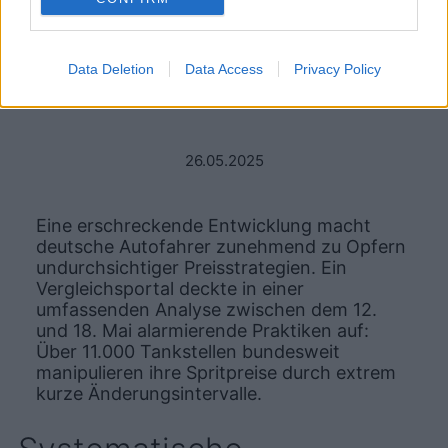
geraten ins Visier
der Kritik
Data Deletion
Data Access
Privacy Policy
26.05.2025
Eine erschreckende Entwicklung macht
deutsche Autofahrer zunehmend zu Opfern
undurchsichtiger Preisstrategien. Ein
Vergleichsportal deckte in einer
umfassenden Analyse zwischen dem 12.
und 18. Mai alarmierende Praktiken auf:
Über 11.000 Tankstellen bundesweit
manipulieren ihre Spritpreise durch extrem
kurze Änderungsintervalle.