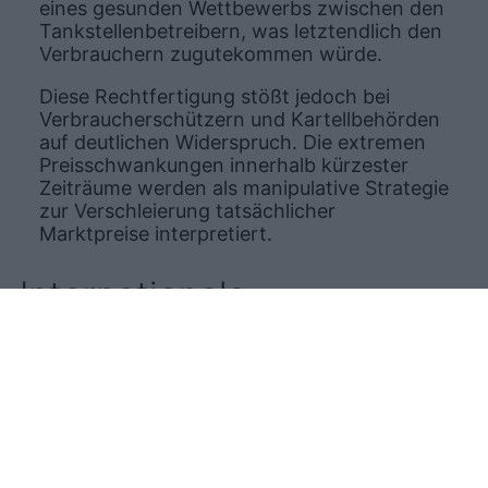
eines gesunden Wettbewerbs zwischen den
Tankstellenbetreibern, was letztendlich den
Verbrauchern zugutekommen würde.
Diese Rechtfertigung stößt jedoch bei
Verbraucherschützern und Kartellbehörden
auf deutlichen Widerspruch. Die extremen
Preisschwankungen innerhalb kürzester
Zeiträume werden als manipulative Strategie
zur Verschleierung tatsächlicher
Marktpreise interpretiert.
Internationale
Lösungsansätze als Vorbild
für Deutschland
Ein Blick über die Grenzen zeigt mögliche
Lösungswege auf: Sowohl Österreich als
auch bestimmte Regionen Australiens