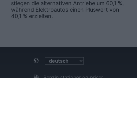
stiegen die alternativen Antriebe um 60,1 %,
während Elektroautos einen Pluswert von
40,1 % erzielten.
Benzin stationer og priser
Benzin stationer i nærheden
Blog
Merchandising