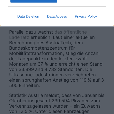
E‑Autos registriert – und die Zahl steigt
weiter. Im Jahr 2025 kamen laut
Bundesverband Elektromobilität Österreich
von Jänner bis Oktober rund 50 000 neue
Data Deletion
Data Access
Privacy Policy
Elektrofahrzeuge zur Anmeldung.
Parallel dazu wächst
das öffentliche
Ladenetz
erheblich. Laut einer aktuellen
Berechnung des AustriaTech, dem
Bundeskompetenzzentrum für
Mobilitätstransformation, stieg die Anzahl
der Ladepunkte in den letzten zwölf
Monaten um 37 % und erreicht einen Stand
von 33.899 and 4.732 Standorten. Die
Ultraschnellladestationen verzeichneten
einen sprunghaften Anstieg von 119 % auf 3
500 Einheiten.
Statistik Austria meldet, dass von Januar bis
Oktober insgesamt 239 594 Pkw neu zum
Verkehr zugelassen wurden – ein Zuwachs
von 12,5 %. Unter diesen Fahrzeugen