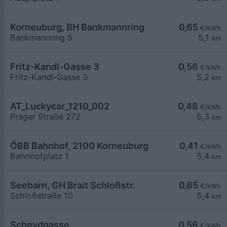
Korneuburg, BH Bankmannring
0,65
€/kWh
Bankmannring 5
5,1
km
Fritz-Kandl-Gasse 3
0,56
€/kWh
Fritz-Kandl-Gasse 3
5,2
km
AT_Luckycar_1210_002
0,48
€/kWh
Prager Straße 272
5,3
km
ÖBB Bahnhof, 2100 Korneuburg
0,41
€/kWh
Bahnhofplatz 1
5,4
km
Seebarn, GH Brait Schloßstr.
0,65
€/kWh
Schloßstraße 10
5,4
km
Scheydgasse
0,56
€/kWh