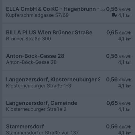
ELLA GmbH & Co KG - Hagenbrunn - Brantner G
0,56
ab
€/kWh
Kupferschmiedgasse 57/69
4,1
km
BILLA PLUS Wien Brünner Straße
0,65
€/kWh
Brünner Straße 300
4,1
km
Anton-Böck-Gasse 28
0,56
€/kWh
Anton-Böck-Gasse 28
4,1
km
Langenzersdorf, Klosterneuburger Straße 1-3
0,56
€/kWh
Klosterneuburger Straße 1-3
4,1
km
Langenzersdorf, Gemeinde
0,65
€/kWh
Klosterneuburger Straße 2
4,1
km
Stammersdorf
0,56
€/kWh
Stammersdorfer Straße vor 137
4,1
km