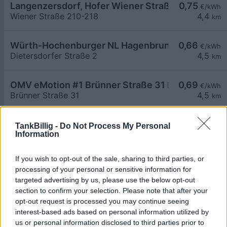
Langenzersdorf, Hofer Wiener Straße
0,75
€/kWh
Wiener Straße 210-218
4,4
km
Würth-Hochenburger NL Hagenbrunn 2
0,66
€/kWh
Dietersdorfer Straße 2
4,5
km
OMV eMotion #1 Brünner Straße 31 Hagenbrunn
0,69
€/kWh
Brünner Straße 31
4,5
km
Würth-Hochenburger NL Hagenbrunn 3
0,66
€/kWh
TankBillig -
Do Not Process My Personal
Information
Am Heuweg 6-8
4,5
km
If you wish to opt-out of the sale, sharing to third parties, or
CHARGEWELL Golfclub GolfMaxx
0,48
€/kWh
processing of your personal or sensitive information for
Am Hechtenfang
4,6
km
targeted advertising by us, please use the below opt-out
section to confirm your selection. Please note that after your
opt-out request is processed you may continue seeing
Schulungscenter Ladestation 01 - 06
0,45
€/kWh
interest-based ads based on personal information utilized by
Industriestraße 24
4,6
km
us or personal information disclosed to third parties prior to