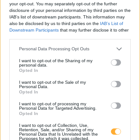
your opt-out. You may separately opt-out of the further
Lagerhaus Bau und Gartenmarkt Korneuburg
0,47
disclosure of your personal information by third parties on the
€/kWh
Raiffeisenstraße 5
4,6
km
IAB’s list of downstream participants. This information may
also be disclosed by us to third parties on the
IAB’s List of
Downstream Participants
that may further disclose it to other
OMV eMotion #1 @Burger King Wiener Straße 15
0,69
€/kWh
third parties.
Wiener Straße 15a
4,7
km
Personal Data Processing Opt Outs
RWA6
0,47
€/kWh
I want to opt-out of the Sharing of my
Raiffeisenstraße 1
4,8
personal data.
km
Opted In
I want to opt-out of the Sale of my
RWA Parkgarage - 6. Stock
0,47
€/kWh
Personal Data.
Raiffeisenstraße 1
4,8
km
Opted In
I want to opt-out of processing my
RWA Parkgarage - 2. Stock
0,47
€/kWh
Personal Data for Targeted Advertising.
Raiffeisenstraße 1
4,8
Opted In
km
I want to opt-out of Collection, Use,
Retention, Sale, and/or Sharing of my
Stromquelle Fetter Korneuburg DC
0,45
€/kWh
Personal Data that Is Unrelated with the
Laaer Straße 252
4,8
Purposes for which it was collected.
km