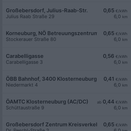
Großebersdorf, Julius-Raab-Str.
0,65
€/kWh
Julius Raab Straße 29
6,0
km
Korneuburg, NÖ Betreuungszentrum
0,65
€/kWh
Stockerauer Straße 80
6,0
km
Carabelligasse
0,56
€/kWh
Carabelligasse 3
6,0
km
ÖBB Bahnhof, 3400 Klosterneuburg-Kierling
0,41
€/kWh
Niedermarkt 4
6,0
km
ÖAMTC Klosterneuburg (AC/DC)
0,44
ab
€/kWh
Schüttaustraße 9
6,0
km
Großebersdorf Zentrum Kreisverkehr
0,65
€/kWh
Dr. Peschl-Straße 2
6,0
km