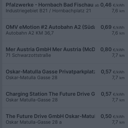
Pfalzwerke - Hornbach Bad Fischau
0,46
ab
€/kWh
Industriegebiet B21 / Hornbachplatz 21
7,6
km
OMV eMotion #2 Autobahn A2 (Südautobahn) KM 
0,69
€/kWh
Autobahn A2 KM 36,7
7,6
km
Mer Austria GmbH Mer Austria (McD) - Neunkirch
0,80
€/kWh
71 Schwarzottstraße
7,7
km
Oskar-Matulla Gasse Privatparkplatz
0,57
€/kWh
Oskar-Matulla Gasse 28
7,7
km
Charging Station The Future Drive GmbH AT
0,57
€/kWh
Oskar Matulla-Gasse 28
7,7
km
The Future Drive GmbH Oskar-Matulla Gasse
0,50
€/kWh
Oskar Matulla-Gasse 28 a
7,7
km