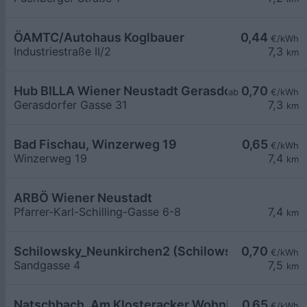
ÖAMTC/Autohaus Koglbauer
0,44
€/kWh
Industriestraße II/2
7,3
km
Hub BILLA Wiener Neustadt Gerasdorfergasse
0,70
ab
€/kWh
Gerasdorfer Gasse 31
7,3
km
Bad Fischau, Winzerweg 19
0,65
€/kWh
Winzerweg 19
7,4
km
ARBÖ Wiener Neustadt
Pfarrer-Karl-Schilling-Gasse 6-8
7,4
km
Schilowsky_Neunkirchen2 (Schilowsky Beteilig
0,70
€/kWh
Sandgasse 4
7,5
km
Natschbach, Am Klosteracker Wohnbau
0,65
€/kWh