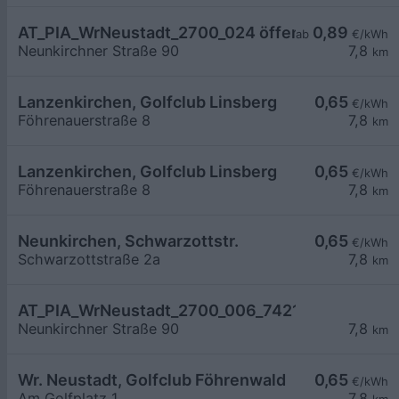
AT_PIA_WrNeustadt_2700_024 öffentlich
0,89
ab
€/kWh
Neunkirchner Straße 90
7,8
km
Lanzenkirchen, Golfclub Linsberg
0,65
€/kWh
Föhrenauerstraße 8
7,8
km
Lanzenkirchen, Golfclub Linsberg
0,65
€/kWh
Föhrenauerstraße 8
7,8
km
Neunkirchen, Schwarzottstr.
0,65
€/kWh
Schwarzottstraße 2a
7,8
km
AT_PIA_WrNeustadt_2700_006_74211213869 öffe
Neunkirchner Straße 90
7,8
km
Wr. Neustadt, Golfclub Föhrenwald
0,65
€/kWh
Am Golfplatz 1
7,8