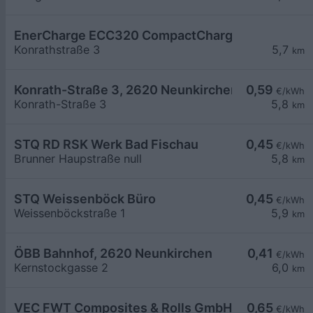
EnerCharge ECC320 CompactCharger mit Banko
Konrathstraße 3
5,7
km
Konrath-Straße 3, 2620 Neunkirchen
0,59
€/kWh
Konrath-Straße 3
5,8
km
STQ RD RSK Werk Bad Fischau
0,45
€/kWh
Brunner Haupstraße null
5,8
km
STQ Weissenböck Büro
0,45
€/kWh
Weissenböckstraße 1
5,9
km
ÖBB Bahnhof, 2620 Neunkirchen
0,41
€/kWh
Kernstockgasse 2
6,0
km
VEC FWT Composites & Rolls GmbH
0,65
€/kWh