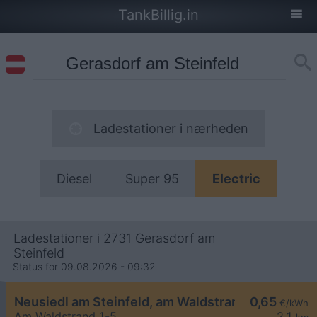
TankBillig.in
Ladestationer i nærheden
Diesel
Super 95
Electric
Ladestationer i 2731 Gerasdorf am
Steinfeld
Status for 09.08.2026 - 09:32
Neusiedl am Steinfeld, am Waldstrand
0,65
€/kWh
Am Waldstrand 1-5
2,1