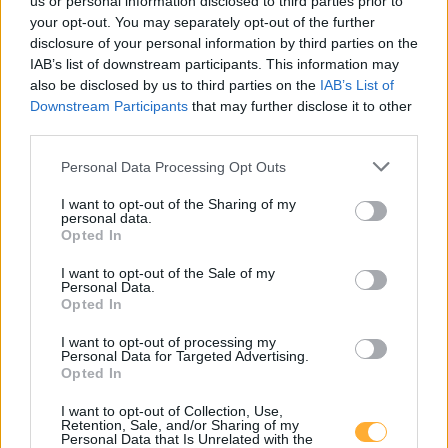
us or personal information disclosed to third parties prior to
your opt-out. You may separately opt-out of the further
disclosure of your personal information by third parties on the
AT_Orthuber_2620_001 öffentlich
IAB’s list of downstream participants. This information may
Augasse 22
6,8
km
also be disclosed by us to third parties on the
IAB’s List of
Downstream Participants
that may further disclose it to other
third parties.
Bad Fischau, Bad
0,65
€/kWh
Badgasse 10
6,8
km
Personal Data Processing Opt Outs
I want to opt-out of the Sharing of my
Bad Fischau, Bad
0,65
€/kWh
personal data.
Badgasse 10
6,8
km
Opted In
I want to opt-out of the Sale of my
LAT0519EVCP01
0,45
Personal Data.
€/kWh
Opted In
Schraubenwerkstrasse 8
6,9
km
I want to opt-out of processing my
Personal Data for Targeted Advertising.
Neunkirchen, EKZ Panoramapark Schraubenwerks
0,75
€/kWh
Opted In
Schraubenwerkstrasse 1
6,9
km
I want to opt-out of Collection, Use,
Retention, Sale, and/or Sharing of my
Personal Data that Is Unrelated with the
Neunkirchen, Möbelix
0,75
€/kWh