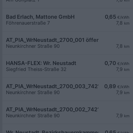
km
Bad Erlach, Mattone GmbH
0,65
€/kWh
Föhrenauerstraße 7
7,8
km
AT_PIA_WrNeustadt_2700_001 öffentlich
Neunkirchner Straße 90
7,8
km
HANSA-FLEX: Wr. Neustadt
0,70
€/kWh
Siegfried Theiss-Straße 32
7,9
km
AT_PIA_WrNeustadt_2700_003_7421036489 öffe
0,89
€/kWh
Neunkirchner Straße 90
7,9
km
AT_PIA_WrNeustadt_2700_002_7421036489 öffe
Neunkirchner Straße 90
7,9
km
Wr. Neustadt, Bezirksbauernkammer
0,65