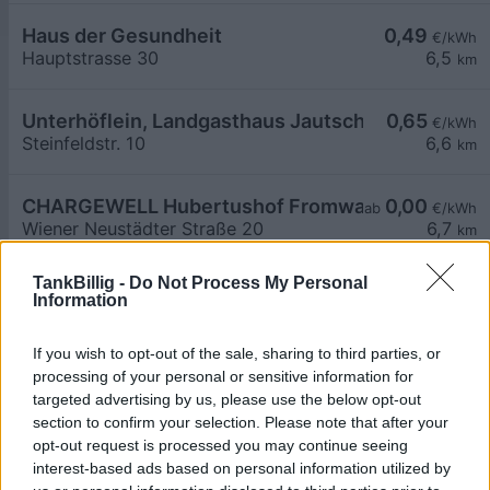
Haus der Gesundheit
0,49
€/kWh
Hauptstrasse 30
6,5
km
Unterhöflein, Landgasthaus Jautschnig
0,65
€/kWh
Steinfeldstr. 10
6,6
km
CHARGEWELL Hubertushof Fromwald
0,00
ab
€/kWh
Wiener Neustädter Straße 20
6,7
km
TankBillig -
Do Not Process My Personal
AT_Orthuber Cupra_2620_002 öffentlich
Information
Augasse 22
6,8
km
If you wish to opt-out of the sale, sharing to third parties, or
AT_Orthuber Box_2620_007 öffentlich
processing of your personal or sensitive information for
Augasse 22
6,8
targeted advertising by us, please use the below opt-out
km
section to confirm your selection. Please note that after your
opt-out request is processed you may continue seeing
AT_Orthuber Box_2620_008 öffentlich
interest-based ads based on personal information utilized by
Augasse 22
6,8
km