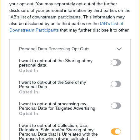
your opt-out. You may separately opt-out of the further
Waldegg/Piesting, Gemeindeamt
0,65
disclosure of your personal information by third parties on the
€/kWh
Waldegg 42
8,3
km
IAB’s list of downstream participants. This information may
also be disclosed by us to third parties on the
IAB’s List of
Downstream Participants
that may further disclose it to other
Waldegg/Piesting, Gemeindeamt
0,65
€/kWh
third parties.
Waldegg 42
8,3
km
Personal Data Processing Opt Outs
Waldegg/Piesting, Berufsschule
0,65
€/kWh
I want to opt-out of the Sharing of my
Waldegg 45
8,3
personal data.
km
Opted In
I want to opt-out of the Sale of my
Wopfing am Gebäude
0,46
€/kWh
Personal Data.
Friedrich Schmid-Straße 165
8,3
km
Opted In
I want to opt-out of processing my
Wopfing am Tor
0,46
€/kWh
Personal Data for Targeted Advertising.
Friedrich Schmid-Straße 165
8,3
Opted In
km
I want to opt-out of Collection, Use,
Retention, Sale, and/or Sharing of my
Bad Fischau, Friedhof
0,65
€/kWh
Personal Data that Is Unrelated with the
Hauptstraße 43
8,3
Purposes for which it was collected.
km