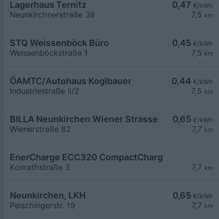
Lagerhaus Ternitz
0,47
€/kWh
Neunkirchnerstraße 38
7,5
km
STQ Weissenböck Büro
0,45
€/kWh
Weissenböckstraße 1
7,5
km
ÖAMTC/Autohaus Koglbauer
0,44
€/kWh
Industriestraße II/2
7,5
km
BILLA Neunkirchen Wiener Strasse
0,65
€/kWh
Wienerstraße 82
7,7
km
EnerCharge ECC320 CompactCharger mit Banko
Konrathstraße 3
7,7
km
Neunkirchen, LKH
0,65
€/kWh
Peischingerstr. 19
7,7
km