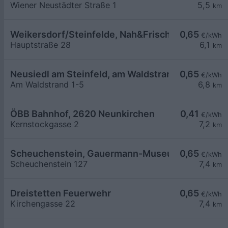
Wiener Neustädter Straße 1
5,5
km
Weikersdorf/Steinfelde, Nah&Frisch
0,65
€/kWh
Hauptstraße 28
6,1
km
Neusiedl am Steinfeld, am Waldstrand
0,65
€/kWh
Am Waldstrand 1-5
6,8
km
ÖBB Bahnhof, 2620 Neunkirchen
0,41
€/kWh
Kernstockgasse 2
7,2
km
Scheuchenstein, Gauermann-Museum
0,65
€/kWh
Scheuchenstein 127
7,4
km
Dreistetten Feuerwehr
0,65
€/kWh
Kirchengasse 22
7,4
km