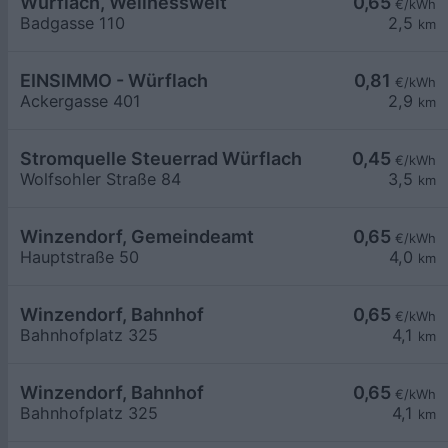
Würflach, Wellnesswelt
0,65
€/kWh
Badgasse 110
2,5
km
EINSIMMO - Würflach
0,81
€/kWh
Ackergasse 401
2,9
km
Stromquelle Steuerrad Würflach
0,45
€/kWh
Wolfsohler Straße 84
3,5
km
Winzendorf, Gemeindeamt
0,65
€/kWh
Hauptstraße 50
4,0
km
Winzendorf, Bahnhof
0,65
€/kWh
Bahnhofplatz 325
4,1
km
Winzendorf, Bahnhof
0,65
€/kWh
Bahnhofplatz 325
4,1
km