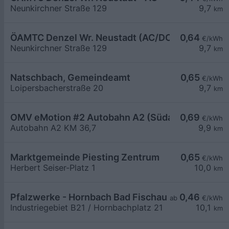
Neunkirchner Straße 129
9,7
km
ÖAMTC Denzel Wr. Neustadt (AC/DC)
0,64
€/kWh
Neunkirchner Straße 129
9,7
km
Natschbach, Gemeindeamt
0,65
€/kWh
Loipersbacherstraße 20
9,7
km
OMV eMotion #2 Autobahn A2 (Südautobahn) KM 
0,69
€/kWh
Autobahn A2 KM 36,7
9,9
km
Marktgemeinde Piesting Zentrum
0,65
€/kWh
Herbert Seiser-Platz 1
10,0
km
Pfalzwerke - Hornbach Bad Fischau
0,46
ab
€/kWh
Industriegebiet B21 / Hornbachplatz 21
10,1
km