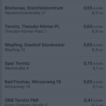
Breitenau, Steinfeldzentrum
0,65
€/kWh
Neunkirchnerstraße 27
8,9
km
Ternitz, Theodor Körner Pl.
0,65
€/kWh
Theodor-Körner-Platz 1
8,9
km
Wopfing, Gasthof Stockreiter
0,65
€/kWh
Wopfing 10
8,9
km
Spar Ternitz
0,75
€/kWh
Werkstraße 9
9,1
km
Bad Fischau, Winzerweg 19
0,65
€/kWh
Winzerweg 19
9,1
km
ÖBB Ternitz P&R
0,41
€/kWh
Franz-Dinhobl-Straße 5
9,2
km