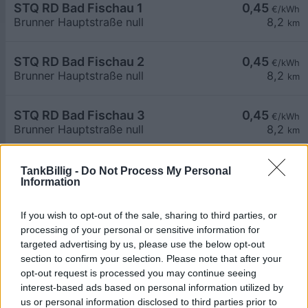
STQ RD Bad Fischau 1
0,45
€/kWh
Brunner Hauptstraße null
8,2
km
STQ RD Bad Fischau 2
0,45
€/kWh
Brunner Hauptstraße null
8,2
km
STQ RD Bad Fischau 3
0,45
€/kWh
Brunner Hauptstraße null
8,2
km
STQ RD Bad Fischau 4
0,45
€/kWh
TankBillig -
Do Not Process My Personal
Information
Brunner Hauptstraße null
8,2
km
If you wish to opt-out of the sale, sharing to third parties, or
Neunkirchen, Schulgasse
0,65
€/kWh
processing of your personal or sensitive information for
Schulgasse 1
8,2
km
targeted advertising by us, please use the below opt-out
section to confirm your selection. Please note that after your
opt-out request is processed you may continue seeing
Neunkirchen, FF
0,65
€/kWh
interest-based ads based on personal information utilized by
Schwarzauferweg 15
8,3
km
us or personal information disclosed to third parties prior to