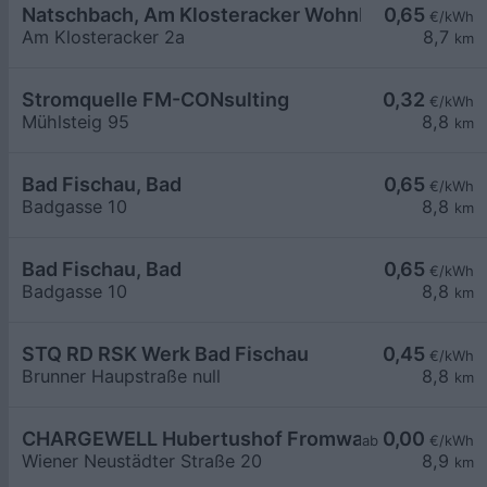
Natschbach, Am Klosteracker Wohnbau
0,65
€/kWh
Am Klosteracker 2a
8,7
km
Stromquelle FM-CONsulting
0,32
€/kWh
Mühlsteig 95
8,8
km
Bad Fischau, Bad
0,65
€/kWh
Badgasse 10
8,8
km
Bad Fischau, Bad
0,65
€/kWh
Badgasse 10
8,8
km
STQ RD RSK Werk Bad Fischau
0,45
€/kWh
Brunner Haupstraße null
8,8
km
CHARGEWELL Hubertushof Fromwald
0,00
ab
€/kWh
Wiener Neustädter Straße 20
8,9
km