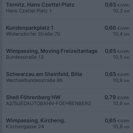
Ternitz, Hans Czettel Platz
0,65
€/kWh
Hans Czettel Platz 1
10,3
km
Kundenparkplatz 1
0,66
€/kWh
Wöllersdorfer Straße 70
10,4
km
Wimpassing, Moving Freizeitanlage
0,65
€/kWh
Bundesstraße 13
10,5
km
Schwarzau am Steinfeld, Billa
0,65
€/kWh
Wechselbundesstraße 86
10,6
km
Shell Föhrenberg HW
0,79
€/kWh
A2/SUEDAUTOBAHN-FOEHRENBERG
10,8
km
Wimpassing, Kircheng.
0,65
€/kWh
Kirchengasse 24
10,8
km