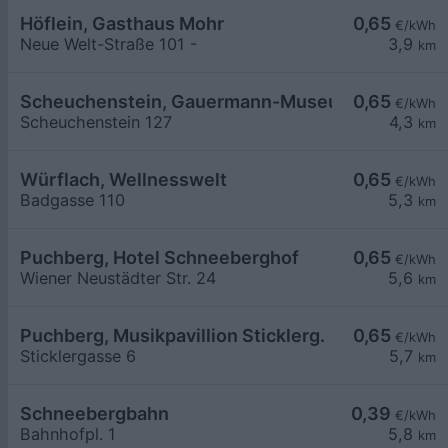
Höflein, Gasthaus Mohr
0,65
€/kWh
Neue Welt-Straße 101 -
3,9
km
Scheuchenstein, Gauermann-Museum
0,65
€/kWh
Scheuchenstein 127
4,3
km
Würflach, Wellnesswelt
0,65
€/kWh
Badgasse 110
5,3
km
Puchberg, Hotel Schneeberghof
0,65
€/kWh
Wiener Neustädter Str. 24
5,6
km
Puchberg, Musikpavillion Sticklerg.
0,65
€/kWh
Sticklergasse 6
5,7
km
Schneebergbahn
0,39
€/kWh
Bahnhofpl. 1
5,8
km