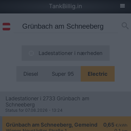
TankBillig.in
Ladestationer i nærheden
Diesel
Super 95
Electric
Ladestationer i 2733 Grünbach am
Schneeberg
Status for 07.08.2026 - 13:24
Grünbach am Schneeberg, Gemeindeamt
0,65
€/kWh
Wiener Neustädter Straße 1
0,1