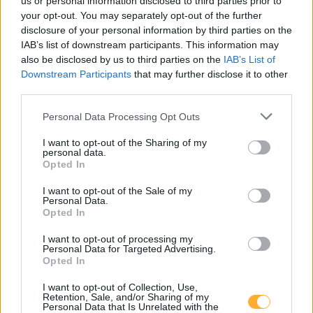
us or personal information disclosed to third parties prior to
your opt-out. You may separately opt-out of the further
disclosure of your personal information by third parties on the
BILLA Neunkirchen Wiener Strasse
0,65
€/kWh
IAB’s list of downstream participants. This information may
Wienerstraße 82
10,8
km
also be disclosed by us to third parties on the
IAB’s List of
Downstream Participants
that may further disclose it to other
third parties.
Neunkirchen, Wirtschaftskammer Triesterstr.
0,65
€/kWh
Triesterstraße 63
10,8
km
Personal Data Processing Opt Outs
I want to opt-out of the Sharing of my
STQ Weissenböck Büro
0,45
€/kWh
personal data.
Weissenböckstraße 1
10,8
km
Opted In
I want to opt-out of the Sale of my
Puchberg, Forellenhof
0,65
Personal Data.
€/kWh
Opted In
Losenheimer Str. 132
10,8
km
I want to opt-out of processing my
Personal Data for Targeted Advertising.
Puchberg, Forellenhof
0,65
€/kWh
Opted In
Losenheimer Str. 132
10,8
km
I want to opt-out of Collection, Use,
Retention, Sale, and/or Sharing of my
Personal Data that Is Unrelated with the
Neunkirchen, Minoritenplatz
0,65
€/kWh