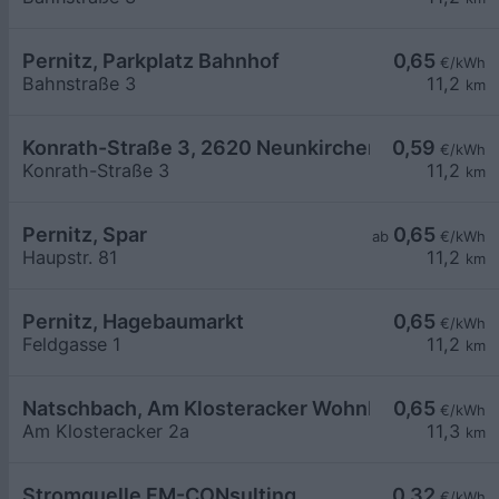
Pernitz, Parkplatz Bahnhof
0,65
€/kWh
Bahnstraße 3
11,2
km
Konrath-Straße 3, 2620 Neunkirchen
0,59
€/kWh
Konrath-Straße 3
11,2
km
Pernitz, Spar
0,65
ab
€/kWh
Haupstr. 81
11,2
km
Pernitz, Hagebaumarkt
0,65
€/kWh
Feldgasse 1
11,2
km
Natschbach, Am Klosteracker Wohnbau
0,65
€/kWh
Am Klosteracker 2a
11,3
km
Stromquelle FM-CONsulting
0,32
€/kWh