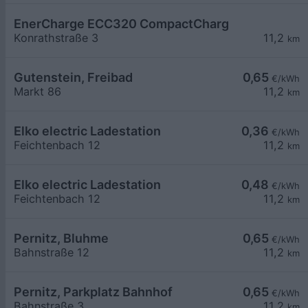
EnerCharge ECC320 CompactCharger mit Banko
Konrathstraße 3
11,2
km
Gutenstein, Freibad
0,65
€/kWh
Markt 86
11,2
km
Elko electric Ladestation
0,36
€/kWh
Feichtenbach 12
11,2
km
Elko electric Ladestation
0,48
€/kWh
Feichtenbach 12
11,2
km
Pernitz, Bluhme
0,65
€/kWh
Bahnstraße 12
11,2
km
Pernitz, Parkplatz Bahnhof
0,65
€/kWh
Bahnstraße 3
11,2
km