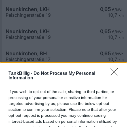
Neunkirchen, LKH
0,65
€/kWh
Peischingerstraße 19
10,7
km
Neunkirchen, LKH
0,65
€/kWh
Peischingerstraße 19
10,7
km
Neunkirchen, BH
0,65
€/kWh
Peischingerstraße 17
10,7
km
TankBillig -
Do Not Process My Personal
Hotel Restaurant Osterbauer
0,59
€/kWh
Information
Brevilliergasse 5
10,7
km
If you wish to opt-out of the sale, sharing to third parties, or
Dreistetten Feuerwehr
0,65
processing of your personal or sensitive information for
€/kWh
Kirchengasse 22
10,8
targeted advertising by us, please use the below opt-out
km
section to confirm your selection. Please note that after your
opt-out request is processed you may continue seeing
Mer Austria GmbH Mer Austria (McD) - Neunkirch
0,80
€/kWh
interest-based ads based on personal information utilized by
71 Schwarzottstraße
10,8
km