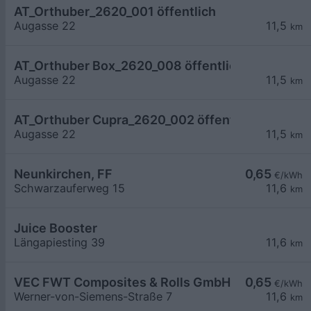
AT_Orthuber_2620_001 öffentlich
Augasse 22
11,5
km
AT_Orthuber Box_2620_008 öffentlich
Augasse 22
11,5
km
AT_Orthuber Cupra_2620_002 öffentlich
Augasse 22
11,5
km
Neunkirchen, FF
0,65
€/kWh
Schwarzauferweg 15
11,6
km
Juice Booster
Längapiesting 39
11,6
km
VEC FWT Composites & Rolls GmbH
0,65
€/kWh
Werner-von-Siemens-Straße 7
11,6
km