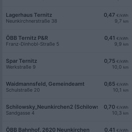
Lagerhaus Ternitz
0,47
€/kWh
Neunkirchnerstraße 38
9,7
km
ÖBB Ternitz P&R
0,41
€/kWh
Franz-Dinhobl-Straße 5
9,9
km
Spar Ternitz
0,75
€/kWh
Werkstraße 9
10,0
km
Waidmannsfeld, Gemeindeamt
0,65
€/kWh
Schulstraße 20
10,1
km
Schilowsky_Neunkirchen2 (Schilowsky Beteilig
0,70
€/kWh
Sandgasse 4
10,3
km
ÖBB Bahnhof, 2620 Neunkirchen
0,41
€/kWh