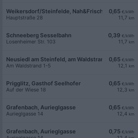
Weikersdorf/Steinfelde, Nah&Frisch
0,65
€/kWh
Hauptstraße 28
11,7
km
Schneeberg Sesselbahn
0,39
€/kWh
Losenheimer Str. 103
11,7
km
Neusiedl am Steinfeld, am Waldstrand
0,65
€/kWh
Am Waldstrand 1-5
12,1
km
Prigglitz, Gasthof Seelhofer
0,65
€/kWh
Auf der Wiese 18
12,3
km
Grafenbach, Aurieglgasse
0,65
€/kWh
Aurieglgasse 14
12,4
km
Grafenbach, Aurieglgasse
0,75
€/kWh
Aurieglgasse 14
12,4