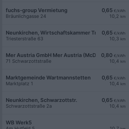
fuchs-group Vermietung
0,65
€/kWh
Bräunlichgasse 24
10,2
km
Neunkirchen, Wirtschaftskammer Triesterstr.
0,65
€/kWh
Triesterstraße 63
10,3
km
Mer Austria GmbH Mer Austria (McD) - Neunkirch
0,80
€/kWh
71 Schwarzottstraße
10,4
km
Marktgemeinde Wartmannstetten
0,65
€/kWh
Marktplatz 1
10,4
km
Neunkirchen, Schwarzottstr.
0,65
€/kWh
Schwarzottstraße 2a
10,4
km
WB Werk5
Am Hutfeld 5
10,7
km