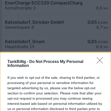
EnerCharge ECC320 CompactCharger mit Banko
Konrathstraße 3
8,6
km
Katzelsdorf, Stricker GmbH
0,65
€/kWh
Gewerbepark 8
8,7
km
Katzelsdorf, Gnam
0,65
€/kWh
Hauptstraße 25
8,8
km
MTG262914
0,55
€/kWh
TankBillig -
Do Not Process My Personal
Information
Gröhrmühlgasse 27
8,9
km
If you wish to opt-out of the sale, sharing to third parties, or
AT_Orthuber Cupra_2620_002 öffentlich
processing of your personal or sensitive information for
Augasse 22
8,9
km
targeted advertising by us, please use the below opt-out
section to confirm your selection. Please note that after your
opt-out request is processed you may continue seeing
AT_Orthuber Box_2620_008 öffentlich
interest-based ads based on personal information utilized by
Augasse 22
8,9
km
us or personal information disclosed to third parties prior to