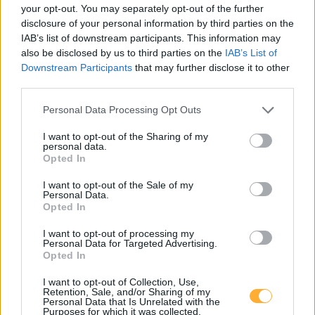
your opt-out. You may separately opt-out of the further
AT_Orthuber_2620_001 öffentlich
disclosure of your personal information by third parties on the
Augasse 22
8,9
km
IAB’s list of downstream participants. This information may
also be disclosed by us to third parties on the
IAB’s List of
Downstream Participants
that may further disclose it to other
AT_Orthuber Box_2620_007 öffentlich
third parties.
Augasse 22
8,9
km
Personal Data Processing Opt Outs
ARBÖ Wiener Neustadt
I want to opt-out of the Sharing of my
Pfarrer-Karl-Schilling-Gasse 6-8
9,0
personal data.
km
Opted In
I want to opt-out of the Sale of my
STQ Weissenböck Büro
0,45
€/kWh
Personal Data.
Weissenböckstraße 1
9,0
km
Opted In
I want to opt-out of processing my
BILLA Neunkirchen Wiener Strasse
0,65
€/kWh
Personal Data for Targeted Advertising.
Wienerstraße 82
9,2
Opted In
km
I want to opt-out of Collection, Use,
Retention, Sale, and/or Sharing of my
Warth, Gemeindeamt
0,65
€/kWh
Personal Data that Is Unrelated with the
Marktplatz 3
9,2
Purposes for which it was collected.
km