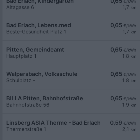
Bad Erlach, Kindergarten
0,65
€/kWh
Altagasse 6
1,7
km
Bad Erlach, Lebens.med
0,65
€/kWh
Beste-Gesundheit Platz 1
1,7
km
Pitten, Gemeindeamt
0,65
€/kWh
Hauptplatz 1
1,8
km
Walpersbach, Volksschule
0,65
€/kWh
Schulplatz -
1,8
km
BILLA Pitten, Bahnhofstraße
0,65
€/kWh
Bahnhofstraße 56
1,9
km
Linsberg ASIA Therme - Bad Erlach
0,59
€/kWh
Thermenstraße 1
2,1
km