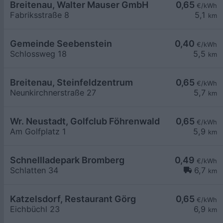
Breitenau, Walter Mauser GmbH
0,65
€/kWh
Fabriksstraße 8
5,1
km
Gemeinde Seebenstein
0,40
€/kWh
Schlossweg 18
5,5
km
Breitenau, Steinfeldzentrum
0,65
€/kWh
Neunkirchnerstraße 27
5,7
km
Wr. Neustadt, Golfclub Föhrenwald
0,65
€/kWh
Am Golfplatz 1
5,9
km
Schnellladepark Bromberg
0,49
€/kWh
Schlatten 34
6,7
km
Katzelsdorf, Restaurant Görg
0,65
€/kWh
Eichbüchl 23
6,9
km