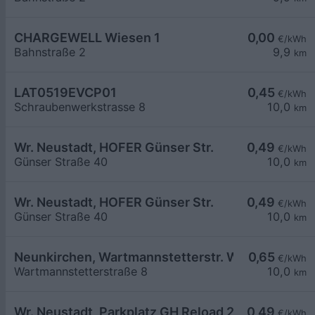
CHARGEWELL Wiesen 1
0,00
€/kWh
Bahnstraße 2
9,9
km
LAT0519EVCP01
0,45
€/kWh
Schraubenwerkstrasse 8
10,0
km
Wr. Neustadt, HOFER Günser Str.
0,49
€/kWh
Günser Straße 40
10,0
km
Wr. Neustadt, HOFER Günser Str.
0,49
€/kWh
Günser Straße 40
10,0
km
Neunkirchen, Wartmannstetterstr. Wohnbau
0,65
€/kWh
Wartmannstetterstraße 8
10,0
km
Wr. Neustadt, Parkplatz GH Reload 24
0,49
€/kWh