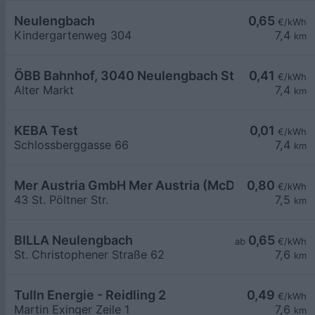
Neulengbach
0,65
€/kWh
Kindergartenweg 304
7,4
km
ÖBB Bahnhof, 3040 Neulengbach Stadt
0,41
€/kWh
Alter Markt
7,4
km
KEBA Test
0,01
€/kWh
Schlossberggasse 66
7,4
km
Mer Austria GmbH Mer Austria (McD) - Neulengbach
0,80
€/kWh
43 St. Pöltner Str.
7,5
km
BILLA Neulengbach
0,65
ab
€/kWh
St. Christophener Straße 62
7,6
km
Tulln Energie - Reidling 2
0,49
€/kWh
Martin Exinger Zeile 1
7,6
km