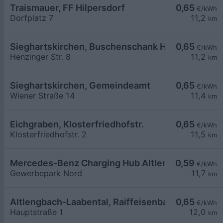
Traismauer, FF Hilpersdorf
0,65
€/kWh
Dorfplatz 7
11,2
km
Sieghartskirchen, Buschenschank Hauck
0,65
€/kWh
Henzinger Str. 8
11,2
km
Sieghartskirchen, Gemeindeamt
0,65
€/kWh
Wiener Straße 14
11,4
km
Eichgraben, Klosterfriedhofstr.
0,65
€/kWh
Klosterfriedhofstr. 2
11,5
km
Mercedes-Benz Charging Hub Altlengbach
0,59
€/kWh
Gewerbepark Nord
11,7
km
Altlengbach-Laabental, Raiffeisenbank Wienerwa
0,65
€/kWh
Hauptstraße 1
12,0
km