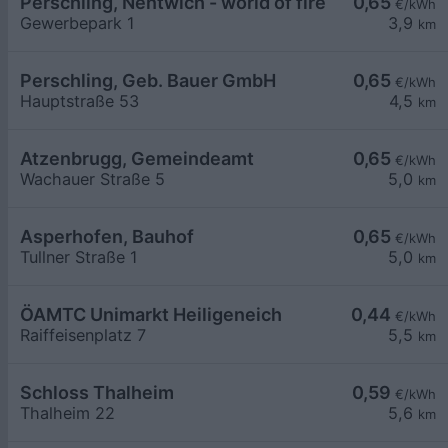
Perschling, Nentwich - world of fire
0,65
€/kWh
Gewerbepark 1
3,9
km
Perschling, Geb. Bauer GmbH
0,65
€/kWh
Hauptstraße 53
4,5
km
Atzenbrugg, Gemeindeamt
0,65
€/kWh
Wachauer Straße 5
5,0
km
Asperhofen, Bauhof
0,65
€/kWh
Tullner Straße 1
5,0
km
ÖAMTC Unimarkt Heiligeneich
0,44
€/kWh
Raiffeisenplatz 7
5,5
km
Schloss Thalheim
0,59
€/kWh
Thalheim 22
5,6
km