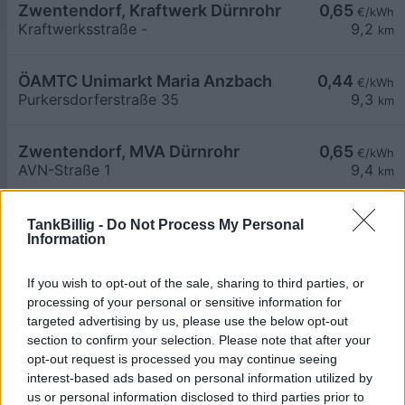
Zwentendorf, Kraftwerk Dürnrohr
0,65
€/kWh
Kraftwerksstraße -
9,2
km
ÖAMTC Unimarkt Maria Anzbach
0,44
€/kWh
Purkersdorferstraße 35
9,3
km
Zwentendorf, MVA Dürnrohr
0,65
€/kWh
AVN-Straße 1
9,4
km
Zwentendorf, MVA Dürnrohr
0,75
€/kWh
TankBillig -
Do Not Process My Personal
Information
AVN-Straße 1
9,4
km
If you wish to opt-out of the sale, sharing to third parties, or
Zwentendorf, MVA Dürnrohr
0,65
€/kWh
processing of your personal or sensitive information for
AVN-Straße 1
9,4
km
targeted advertising by us, please use the below opt-out
section to confirm your selection. Please note that after your
opt-out request is processed you may continue seeing
Zwentendorf, MVA Dürnrohr
0,65
€/kWh
interest-based ads based on personal information utilized by
AVN-Straße 1
9,4
km
us or personal information disclosed to third parties prior to