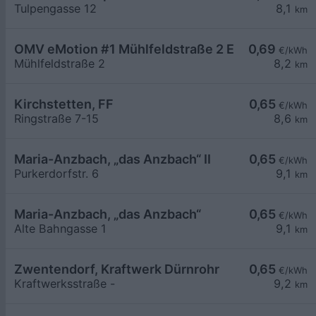
Tulpengasse 12
8,1
km
OMV eMotion #1 Mühlfeldstraße 2 Einsiedl
0,69
€/kWh
Mühlfeldstraße 2
8,2
km
Kirchstetten, FF
0,65
€/kWh
Ringstraße 7-15
8,6
km
Maria-Anzbach, „das Anzbach“ II
0,65
€/kWh
Purkerdorfstr. 6
9,1
km
Maria-Anzbach, „das Anzbach“
0,65
€/kWh
Alte Bahngasse 1
9,1
km
Zwentendorf, Kraftwerk Dürnrohr
0,65
€/kWh
Kraftwerksstraße -
9,2
km