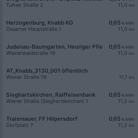
Tullner Straße 2
11,0
km
Herzogenburg, Knabb KG
0,65
€/kWh
Ossarner Hauptstraße 1
11,0
km
Judenau-Baumgarten, Heuriger Pfiel
0,65
€/kWh
Wienerwaldstraße 19
11,0
km
AT_Knabb_3130_001 öffentlich
Wiener Straße 76
11,1
km
Sieghartskirchen, Raiffeisenbank
0,65
€/kWh
Wiener Straße (Sieghartskirchen) 1
11,2
km
Traismauer, FF Hilpersdorf
0,65
€/kWh
Dorfplatz 7
11,2
km