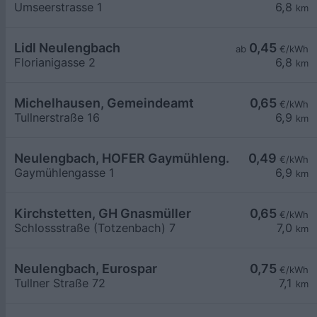
Umseerstrasse 1
6,8
km
Lidl Neulengbach
0,45
ab
€/kWh
Florianigasse 2
6,8
km
Michelhausen, Gemeindeamt
0,65
€/kWh
Tullnerstraße 16
6,9
km
Neulengbach, HOFER Gaymühleng.
0,49
€/kWh
Gaymühlengasse 1
6,9
km
Kirchstetten, GH Gnasmüller
0,65
€/kWh
Schlossstraße (Totzenbach) 7
7,0
km
Neulengbach, Eurospar
0,75
€/kWh
Tullner Straße 72
7,1
km