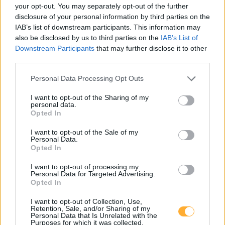
your opt-out. You may separately opt-out of the further
Pixendorf, Wohnbau 1
0,65
disclosure of your personal information by third parties on the
€/kWh
Akazienweg 1
9,5
km
IAB’s list of downstream participants. This information may
also be disclosed by us to third parties on the
IAB’s List of
Downstream Participants
that may further disclose it to other
ÖBB Maria Anzbach P&R
0,41
€/kWh
third parties.
Bahnhofplatz 1
9,5
km
Personal Data Processing Opt Outs
Pixendorf, Wohnbau 3
0,65
€/kWh
I want to opt-out of the Sharing of my
Rosenhügelstraße 1
9,6
personal data.
km
Opted In
I want to opt-out of the Sale of my
Pixendorf, Wohnbau 2
0,65
€/kWh
Personal Data.
Akazienweg 3
9,6
km
Opted In
I want to opt-out of processing my
Pixendorf, Wohnbau 4
0,65
€/kWh
Personal Data for Targeted Advertising.
Rosenhügelstraße 3
9,6
Opted In
km
I want to opt-out of Collection, Use,
Retention, Sale, and/or Sharing of my
Pixendorf, Sonnenblumenstr. 12
0,65
€/kWh
Personal Data that Is Unrelated with the
Sonnenblumenstraße 12
9,7
Purposes for which it was collected.
km