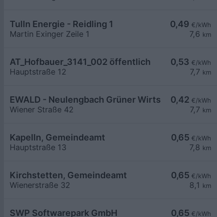
Tulln Energie - Reidling 1
0,49
€/kWh
Martin Exinger Zeile 1
7,6
km
AT_Hofbauer_3141_002 öffentlich
0,53
€/kWh
Hauptstraße 12
7,7
km
EWALD - Neulengbach Grüner Wirtschaftstreuha
0,42
€/kWh
Wiener Straße 42
7,7
km
Kapelln, Gemeindeamt
0,65
€/kWh
Hauptstraße 13
7,8
km
Kirchstetten, Gemeindeamt
0,65
€/kWh
Wienerstraße 32
8,1
km
SWP Softwarepark GmbH
0,65
€/kWh