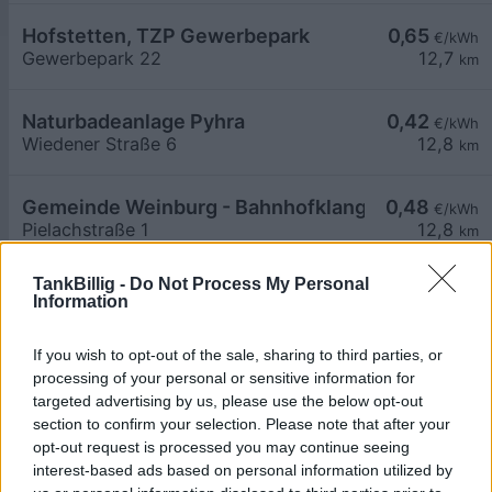
Hofstetten, TZP Gewerbepark
0,65
€/kWh
Gewerbepark 22
12,7
km
Naturbadeanlage Pyhra
0,42
€/kWh
Wiedener Straße 6
12,8
km
Gemeinde Weinburg - Bahnhofklangen
0,48
€/kWh
Pielachstraße 1
12,8
km
TankBillig -
Do Not Process My Personal
Gemeindeamt Weinburg
0,48
€/kWh
Information
Mariazeller Straße 15
12,8
km
If you wish to opt-out of the sale, sharing to third parties, or
OFFLINE Gemeindeamt Pyhra
0,42
processing of your personal or sensitive information for
€/kWh
Hauptstrasse 13
12,9
targeted advertising by us, please use the below opt-out
km
section to confirm your selection. Please note that after your
opt-out request is processed you may continue seeing
Gemeindeamt Pyhra
0,42
€/kWh
interest-based ads based on personal information utilized by
Hauptstrasse 13
12,9
km