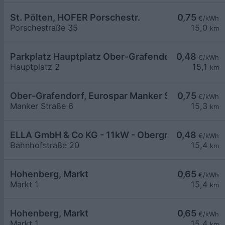
St. Pölten, HOFER Porschestr.
0,75
€/kWh
Porschestraße 35
15,0
km
Parkplatz Hauptplatz Ober-Grafendorf 1
0,48
€/kWh
Hauptplatz 2
15,1
km
Ober-Grafendorf, Eurospar Manker Str.
0,75
€/kWh
Manker Straße 6
15,3
km
ELLA GmbH & Co KG - 11kW - Obergrafendorf - B
0,48
€/kWh
Bahnhofstraße 20
15,4
km
Hohenberg, Markt
0,65
€/kWh
Markt 1
15,4
km
Hohenberg, Markt
0,65
€/kWh
Markt 1
15,4
km