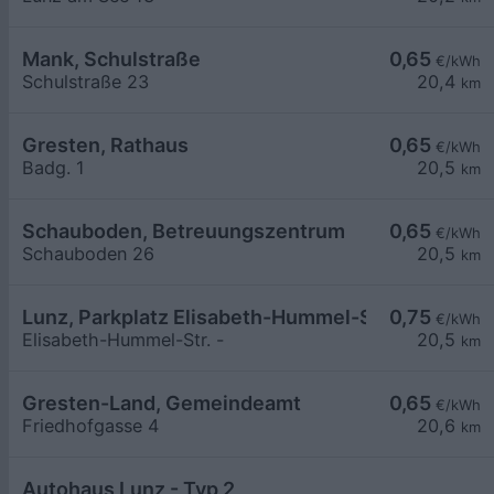
Mank, Schulstraße
0,65
€/kWh
Schulstraße 23
20,4
km
Gresten, Rathaus
0,65
€/kWh
Badg. 1
20,5
km
Schauboden, Betreuungszentrum
0,65
€/kWh
Schauboden 26
20,5
km
Lunz, Parkplatz Elisabeth-Hummel-Str.
0,75
€/kWh
Elisabeth-Hummel-Str. -
20,5
km
Gresten-Land, Gemeindeamt
0,65
€/kWh
Friedhofgasse 4
20,6
km
Autohaus Lunz - Typ 2