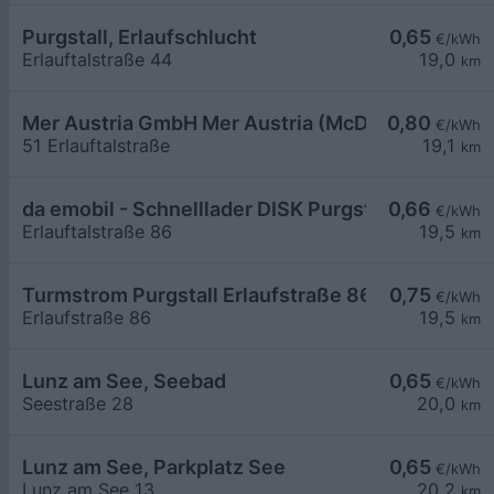
Purgstall, Erlaufschlucht
0,65
€/kWh
Erlauftalstraße 44
19,0
km
Mer Austria GmbH Mer Austria (McD) - Purgstall an
0,80
€/kWh
51 Erlauftalstraße
19,1
km
da emobil - Schnelllader DISK Purgstall
0,66
€/kWh
Erlauftalstraße 86
19,5
km
Turmstrom Purgstall Erlaufstraße 86
0,75
€/kWh
Erlaufstraße 86
19,5
km
Lunz am See, Seebad
0,65
€/kWh
Seestraße 28
20,0
km
Lunz am See, Parkplatz See
0,65
€/kWh
Lunz am See 13
20,2
km