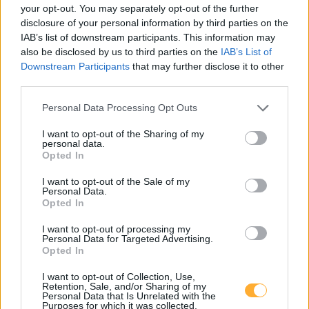
your opt-out. You may separately opt-out of the further
Kirnberg/Mank, Kindergarten
0,65
disclosure of your personal information by third parties on the
€/kWh
Hauptstraße 4
16,0
km
IAB’s list of downstream participants. This information may
also be disclosed by us to third parties on the
IAB’s List of
Downstream Participants
that may further disclose it to other
Oberndorf/Melk, Parkplatz Raiffeisenbank
0,65
€/kWh
third parties.
Hauptstraße 8
16,0
km
Personal Data Processing Opt Outs
Kirnberg, Musikerheim
0,65
€/kWh
I want to opt-out of the Sharing of my
Hauptstr. 3
16,1
personal data.
km
Opted In
I want to opt-out of the Sale of my
Mariazell, Bahnhof
0,65
€/kWh
Personal Data.
Erlaufseestraße 19
16,2
km
Opted In
I want to opt-out of processing my
Mariazell, Bahnhof
0,65
€/kWh
Personal Data for Targeted Advertising.
Erlaufseestraße 19
16,2
Opted In
km
I want to opt-out of Collection, Use,
Retention, Sale, and/or Sharing of my
Mariazell, Bahnhof
0,65
€/kWh
Personal Data that Is Unrelated with the
Erlaufseestraße 19
16,2
Purposes for which it was collected.
km