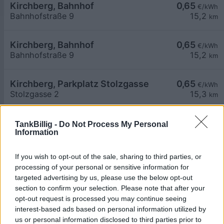
Kirchberg, Bahnhof
0,65
€/kWh
Bahnhofstraße 9
15,2
km
Kirchberg, Bahnhof
0,65
€/kWh
Bahnhofstraße 9
15,2
km
Kirchberg, Parkplatz Stolzgasse
0,65
€/kWh
Stolzgasse 2
15,3
km
Gaming, Schlosshotel Kartause
0,65
€/kWh
TankBillig -
Do Not Process My Personal
Information
Kartause 1
15,3
km
If you wish to opt-out of the sale, sharing to third parties, or
Kirchberg, Freibad
0,65
€/kWh
processing of your personal or sensitive information for
Schulgasse 7
15,4
km
targeted advertising by us, please use the below opt-out
section to confirm your selection. Please note that after your
opt-out request is processed you may continue seeing
Lagerhaus Tankstelle Türnitz
0,47
€/kWh
interest-based ads based on personal information utilized by
Mariazeller Straße 18
15,6
km
us or personal information disclosed to third parties prior to