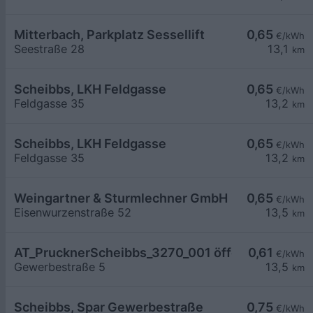
Mitterbach, Parkplatz Sessellift
0,65
€/kWh
Seestraße 28
13,1
km
Scheibbs, LKH Feldgasse
0,65
€/kWh
Feldgasse 35
13,2
km
Scheibbs, LKH Feldgasse
0,65
€/kWh
Feldgasse 35
13,2
km
Weingartner & Sturmlechner GmbH
0,65
€/kWh
Eisenwurzenstraße 52
13,5
km
AT_PrucknerScheibbs_3270_001 öffentlich
0,61
€/kWh
Gewerbestraße 5
13,5
km
Scheibbs, Spar Gewerbestraße
0,75
€/kWh