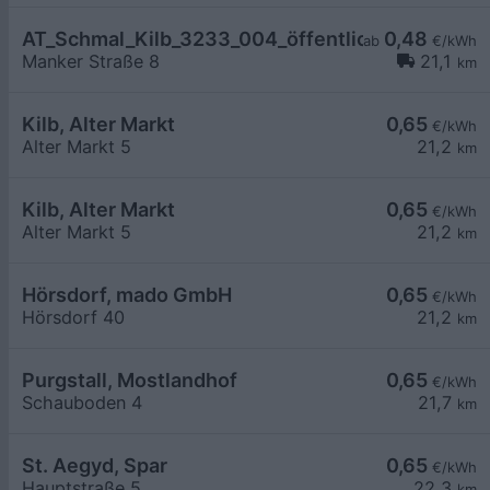
AT_Schmal_Kilb_3233_004_öffentlich
0,48
ab
€/kWh
Manker Straße 8
21,1
km
Kilb, Alter Markt
0,65
€/kWh
Alter Markt 5
21,2
km
Kilb, Alter Markt
0,65
€/kWh
Alter Markt 5
21,2
km
Hörsdorf, mado GmbH
0,65
€/kWh
Hörsdorf 40
21,2
km
Purgstall, Mostlandhof
0,65
€/kWh
Schauboden 4
21,7
km
St. Aegyd, Spar
0,65
€/kWh
Hauptstraße 5
22,3
km