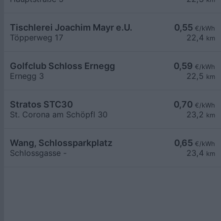
Tischlerei Joachim Mayr e.U.
0,55
€/kWh
Töpperweg 17
22,4
km
Golfclub Schloss Ernegg
0,59
€/kWh
Ernegg 3
22,5
km
Stratos STC30
0,70
€/kWh
St. Corona am Schöpfl 30
23,2
km
Wang, Schlossparkplatz
0,65
€/kWh
Schlossgasse -
23,4
km