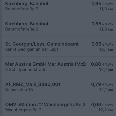
Kirchberg, Bahnhof
0,65
€/kWh
Bahnhofstraße 9
11,8
km
Kirchberg, Bahnhof
0,65
€/kWh
Bahnhofstraße 9
11,8
km
St. Georgen/Leys, Gemeindeamt
0,65
€/kWh
Sankt Georgen an der Leys 1
12,1
km
Mer Austria GmbH Mer Austria (McD) - Melk - Sch
0,80
€/kWh
3 Schlitpacherstraße
12,1
km
AT_RMZ_Melk_3390_001
0,79
€/kWh
Neuwinden 13
12,1
km
OMV eMotion #2 Wachbergstraße 3 Melk
0,69
€/kWh
Wachbergstraße 3
12,2
km