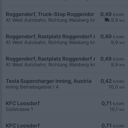
Roggendorf, Truck-Stop Roggendorf ASFINAG L
0,49
€/kWh
A1 West Autobahn, Richtung Walsberg km 76,805
9,9
km
Roggendorf, Rastplatz Roggendorf ASFINAG PK
0,49
€/kWh
A1 West Autobahn, Richtung Walsberg km 76,805
9,9
km
Roggendorf, Rastplatz Roggendorf ASFINAG PK
0,49
€/kWh
A1 West Autobahn, Richtung Walsberg km 76,805
9,9
km
Tesla Supercharger Inning, Austria
0,42
€/kWh
Inning Betriebsgebiet I 4
10,0
km
KFC Loosdorf
0,71
€/kWh
Südstrasse 1
10,1
km
KFC Loosdorf
0,71
€/kWh