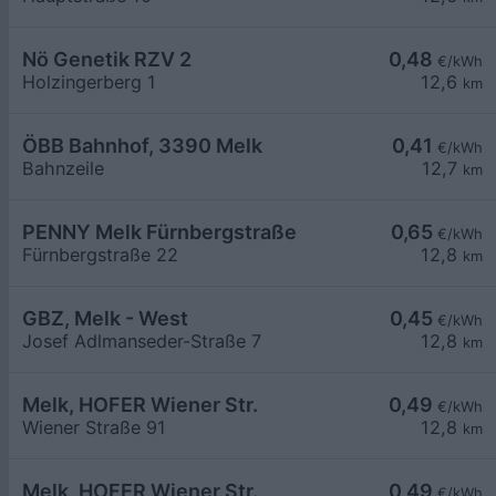
Nö Genetik RZV 2
0,48
€/kWh
Holzingerberg 1
12,6
km
ÖBB Bahnhof, 3390 Melk
0,41
€/kWh
Bahnzeile
12,7
km
PENNY Melk Fürnbergstraße
0,65
€/kWh
Fürnbergstraße 22
12,8
km
GBZ, Melk - West
0,45
€/kWh
Josef Adlmanseder-Straße 7
12,8
km
Melk, HOFER Wiener Str.
0,49
€/kWh
Wiener Straße 91
12,8
km
Melk, HOFER Wiener Str.
0,49
€/kWh