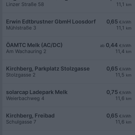
Linzer Straße 58
11,1
km
Erwin Edtbrustner GbmH Loosdorf
0,65
€/kWh
Mühlstraße 3
11,1
km
ÖAMTC Melk (AC/DC)
0,44
ab
€/kWh
Am Wachauring 2
11,4
km
Kirchberg, Parkplatz Stolzgasse
0,65
€/kWh
Stolzgasse 2
11,5
km
solarcap Ladepark Melk
0,75
€/kWh
Weierbachweg 4
11,6
km
Kirchberg, Freibad
0,65
€/kWh
Schulgasse 7
11,6
km