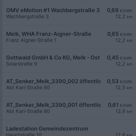
OMV eMotion #1 Wachbergstraße 3 Melk
0,69
€/kWh
Wachbergstraße 3
12,2
km
Melk, WHA Franz-Aigner-Straße
0,65
€/kWh
Franz Aigner-Straße 1
12,2
km
Gottwald GmbH & Co KG, Melk - Ost
0,45
€/kWh
Solarstraße 9
12,2
km
AT_Senker_Melk_3390_002 öffentlich
0,53
€/kWh
Abt Karl-Straße 80
12,5
km
AT_Senker_Melk_3390_001 öffentlich
0,61
€/kWh
Abt Karl-Straße 80
12,6
km
Ladestation Gemeindezentrum
Hauptstraße 10
12,6
km