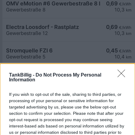
OMV eMotion #6 Gewerbestraße 8 Loosdorf
0,69
€/kWh
Gewerbestraße 8
10,3
km
Electra Loosdorf - Rastplatz
0,69
€/kWh
Gewerbestraße 12
10,3
km
Stromquelle FZI 6
0,45
€/kWh
Gewerbestraße 5
10,4
km
Stromquelle FZI 5
0,45
€/kWh
TankBillig -
Do Not Process My Personal
Information
Gewerbestraße 5
10,4
km
If you wish to opt-out of the sale, sharing to third parties, or
Stromquelle FZI 3
0,45
€/kWh
processing of your personal or sensitive information for
Gewerbestraße 5
10,4
km
targeted advertising by us, please use the below opt-out
section to confirm your selection. Please note that after your
opt-out request is processed you may continue seeing
Stromquelle FZI 1
0,45
€/kWh
interest-based ads based on personal information utilized by
Gewerbestraße 5
10,4
km
us or personal information disclosed to third parties prior to