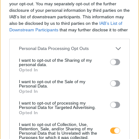
your opt-out. You may separately opt-out of the further
Stromquelle FZI 4
0,45
disclosure of your personal information by third parties on the
€/kWh
Gewerbestraße 5
10,4
km
IAB’s list of downstream participants. This information may
also be disclosed by us to third parties on the
IAB’s List of
Downstream Participants
that may further disclose it to other
Loosdorf, Gastecker
0,65
€/kWh
third parties.
Gewerbestr. 12
10,4
km
Personal Data Processing Opt Outs
Oberndorf/Melk, Parkplatz Raiffeisenbank
0,65
€/kWh
I want to opt-out of the Sharing of my
Hauptstraße 8
10,4
personal data.
km
Opted In
I want to opt-out of the Sale of my
Stromquelle FZI 2
0,45
€/kWh
Personal Data.
Gewerbestraße 5
10,4
km
Opted In
I want to opt-out of processing my
Burg Plankenstein
0,59
€/kWh
Personal Data for Targeted Advertising.
Plankenstein 1
10,5
Opted In
km
I want to opt-out of Collection, Use,
Retention, Sale, and/or Sharing of my
Loosdorf, Caritas Werkstatt
0,75
€/kWh
Personal Data that Is Unrelated with the
Mozartstraße 24
10,7
Purposes for which it was collected.
km