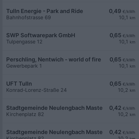
Tulln Energie - Park and Ride
0,49
€/kWh
Bahnhofstrasse 69
10,1
km
SWP Softwarepark GmbH
0,65
€/kWh
Tulpengasse 12
10,1
km
Perschling, Nentwich - world of fire
0,65
€/kWh
Gewerbepark 1
10,1
km
UFT Tulln
0,65
€/kWh
Konrad-Lorenz-Straße 24
10,2
km
Stadtgemeinde Neulengbach Master LP1
0,42
€/kWh
Kirchenplatz 82
10,2
km
Stadtgemeinde Neulengbach Master LP2
0,42
€/kWh
Kirchenplatz 82
10,2
km