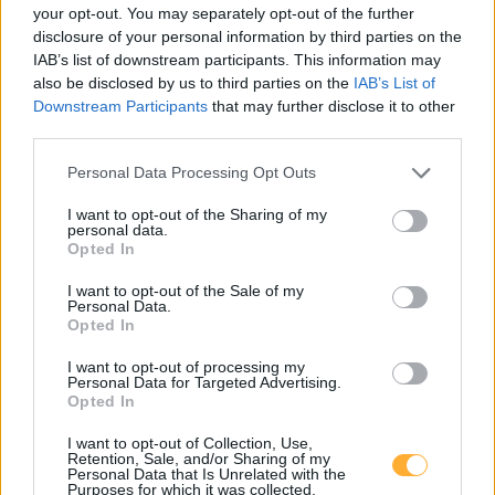
your opt-out. You may separately opt-out of the further
OMV eMotion #2 Teichstraße 1 Asparn/Langenro
0,69
disclosure of your personal information by third parties on the
€/kWh
Teichstraße 1
7,4
km
IAB’s list of downstream participants. This information may
also be disclosed by us to third parties on the
IAB’s List of
Downstream Participants
that may further disclose it to other
Mer Austria GmbH Mer Austria (McD) - Langenrohr
0,80
€/kWh
third parties.
3 Teichstraße
7,4
km
Personal Data Processing Opt Outs
ÖAMTC Tulln - DC
0,64
€/kWh
I want to opt-out of the Sharing of my
Reitherstraße 47
7,6
personal data.
km
Opted In
I want to opt-out of the Sale of my
Zwentendorf, AKW
0,65
€/kWh
Personal Data.
Sonnenweg 1
8,1
km
Opted In
I want to opt-out of processing my
Tulln Energie - Messegelände
0,49
€/kWh
Personal Data for Targeted Advertising.
Messegelände 1
8,3
Opted In
km
I want to opt-out of Collection, Use,
Retention, Sale, and/or Sharing of my
Tulln Energie - Messe Tulln 1
0,49
€/kWh
Personal Data that Is Unrelated with the
Messegelände 1
8,3
Purposes for which it was collected.
km