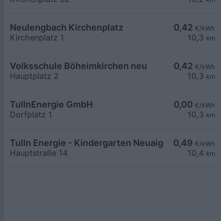
Neulengbach Kirchenplatz
0,42
€/kWh
Kirchenplatz 1
10,3
km
Volksschule Böheimkirchen neu
0,42
€/kWh
Hauptplatz 2
10,3
km
TullnEnergie GmbH
0,00
€/kWh
Dorfplatz 1
10,3
km
Tulln Energie - Kindergarten Neuaigen
0,49
€/kWh
Hauptstraße 14
10,4
km