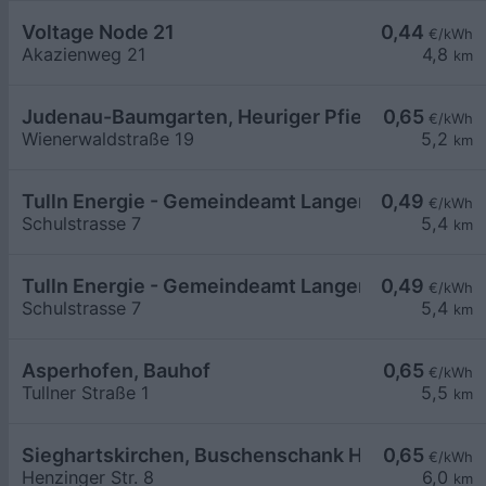
Voltage Node 21
0,44
€/kWh
Akazienweg 21
4,8
km
Judenau-Baumgarten, Heuriger Pfiel
0,65
€/kWh
Wienerwaldstraße 19
5,2
km
Tulln Energie - Gemeindeamt Langenrohr 1
0,49
€/kWh
Schulstrasse 7
5,4
km
Tulln Energie - Gemeindeamt Langenrohr 2
0,49
€/kWh
Schulstrasse 7
5,4
km
Asperhofen, Bauhof
0,65
€/kWh
Tullner Straße 1
5,5
km
Sieghartskirchen, Buschenschank Hauck
0,65
€/kWh
Henzinger Str. 8
6,0
km