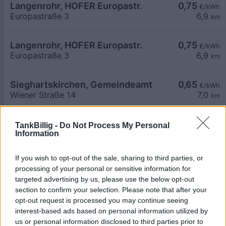
Langenrohr, HOFER Europastr.
0,75
€/kWh
Europastraße 3
6,9
km
Langenrohr, HOFER Europastr.
0,75
€/kWh
Europastraße 3
6,9
km
Sieghartskirchen, Gemeindeamt
0,65
€/kWh
Wiener Straße 14
7,0
km
Tulln Energie - Gemeindeamt Baumgarten 1
0,49
€/kWh
TankBillig -
Do Not Process My Personal
Information
Hauptstrasse 41
7,0
km
If you wish to opt-out of the sale, sharing to third parties, or
Tulln Energie - Gemeindeamt Baumgarten 2
0,49
€/kWh
processing of your personal or sensitive information for
Hauptstrasse 41
7,0
km
targeted advertising by us, please use the below opt-out
section to confirm your selection. Please note that after your
opt-out request is processed you may continue seeing
Baumgarten, Wohnbau
0,65
€/kWh
interest-based ads based on personal information utilized by
Kellergasse 1/B
7,3
km
us or personal information disclosed to third parties prior to