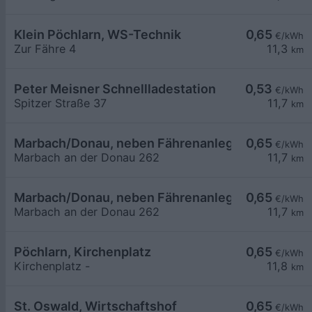
Klein Pöchlarn, WS-Technik
0,65
€/kWh
Zur Fähre 4
11,3
km
Peter Meisner Schnellladestation
0,53
€/kWh
Spitzer Straße 37
11,7
km
Marbach/Donau, neben Fährenanlegestelle
0,65
€/kWh
Marbach an der Donau 262
11,7
km
Marbach/Donau, neben Fährenanlegestelle
0,65
€/kWh
Marbach an der Donau 262
11,7
km
Pöchlarn, Kirchenplatz
0,65
€/kWh
Kirchenplatz -
11,8
km
St. Oswald, Wirtschaftshof
0,65
€/kWh