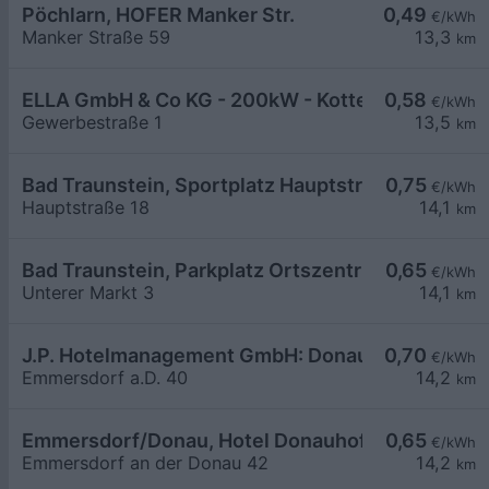
Pöchlarn, HOFER Manker Str.
0,49
€/kWh
Manker Straße 59
13,3
km
ELLA GmbH & Co KG - 200kW - Kottes - Firma Wan
0,58
€/kWh
Gewerbestraße 1
13,5
km
Bad Traunstein, Sportplatz Hauptstr.
0,75
€/kWh
Hauptstraße 18
14,1
km
Bad Traunstein, Parkplatz Ortszentrum
0,65
€/kWh
Unterer Markt 3
14,1
km
J.P. Hotelmanagement GmbH: Donauhof
0,70
€/kWh
Emmersdorf a.D. 40
14,2
km
Emmersdorf/Donau, Hotel Donauhof
0,65
€/kWh
Emmersdorf an der Donau 42
14,2
km