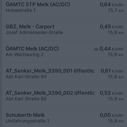
ÖAMTC STP Melk (AC/DC)
0,64
€/kWh
Hobelstraße 1
15,7
km
GBZ, Melk - Carport
0,45
€/kWh
Josef Adlmanseder-Straße
15,8
km
ÖAMTC Melk (AC/DC)
0,44
ab
€/kWh
Am Wachauring 2
15,8
km
AT_Senker_Melk_3390_001 öffentlich
0,61
€/kWh
Abt Karl-Straße 80
15,8
km
AT_Senker_Melk_3390_002 öffentlich
0,53
€/kWh
Abt Karl-Straße 80
15,9
km
Schuberth Melk
0,00
€/kWh
Umfahrungsstraße 1
15,9
km