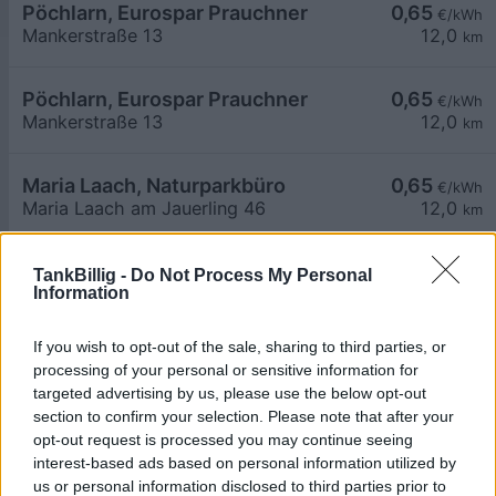
Pöchlarn, Eurospar Prauchner
0,65
€/kWh
Mankerstraße 13
12,0
km
Pöchlarn, Eurospar Prauchner
0,65
€/kWh
Mankerstraße 13
12,0
km
Maria Laach, Naturparkbüro
0,65
€/kWh
Maria Laach am Jauerling 46
12,0
km
Garant Zentrale Pöchlarn
0,47
€/kWh
TankBillig -
Do Not Process My Personal
Information
Raiffeisenstraße 3
12,1
km
If you wish to opt-out of the sale, sharing to third parties, or
Maria Laach, Volksschule
0,65
€/kWh
processing of your personal or sensitive information for
Maria Laach am Jauerling 70
12,1
km
targeted advertising by us, please use the below opt-out
section to confirm your selection. Please note that after your
opt-out request is processed you may continue seeing
Maria Laach, Volksschule
0,65
€/kWh
interest-based ads based on personal information utilized by
Maria Laach am Jauerling 70
12,1
km
us or personal information disclosed to third parties prior to