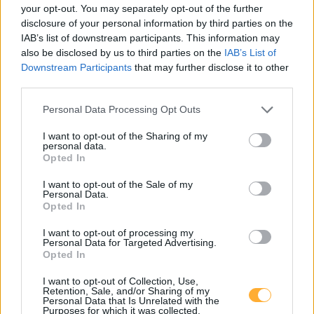
your opt-out. You may separately opt-out of the further
Marktplatz 1-2 Station 2
0,53
disclosure of your personal information by third parties on the
€/kWh
Marktplatz 1-2
12,2
km
IAB’s list of downstream participants. This information may
also be disclosed by us to third parties on the
IAB’s List of
Downstream Participants
that may further disclose it to other
Spitz, Jauerling GmbH
0,65
€/kWh
third parties.
Wiemannsreith 16
12,2
km
Personal Data Processing Opt Outs
Stromquelle Abras Pöchlarn 1
0,45
€/kWh
I want to opt-out of the Sharing of my
Mankerstraße 24
12,3
personal data.
km
Opted In
I want to opt-out of the Sale of my
Stromquelle Abras Pöchlarn 2
0,45
€/kWh
Personal Data.
Mankerstraße 24
12,3
km
Opted In
I want to opt-out of processing my
Pöchlarn, Caritas Recycling
0,65
€/kWh
Personal Data for Targeted Advertising.
Anton Lasselsberger Straße 5
12,4
Opted In
km
I want to opt-out of Collection, Use,
Retention, Sale, and/or Sharing of my
Apotheke Lebensfreude
0,36
€/kWh
Personal Data that Is Unrelated with the
Mankerstraße 48
12,4
Purposes for which it was collected.
km