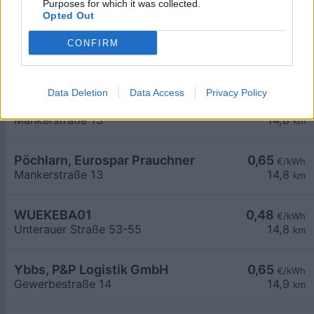
Purposes for which it was collected.
Braunegg 35
14,7
km
Opted Out
CONFIRM
Links - Marktgemeinde St. Martin-Karlsbach
0,48
€/kWh
Lindenstraße 2
14,8
km
Data Deletion
Data Access
Privacy Policy
Pöchlarn, Eurospar Prauchner
0,65
€/kWh
Mankerstraße 13
14,8
km
Pöchlarn, Eurospar Prauchner
0,65
€/kWh
Mankerstraße 13
14,8
km
WUEKEBA01
0,48
€/kWh
Unterauer Straße 53-55
14,8
km
Ybbs, P&P Logistik GmbH
0,65
€/kWh
Gewerbestraße 14
14,9
km