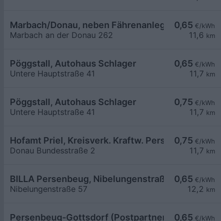
Marbach/Donau, neben Fährenanlegestelle
0,65
€/kWh
Marbach an der Donau 262
11,6
km
Pöggstall, Autohaus Schlager
0,65
€/kWh
Untere Hauptstraße 41
11,7
km
Pöggstall, Autohaus Schlager
0,75
€/kWh
Untere Hauptstraße 41
11,7
km
Hofamt Priel, Kreisverk. Kraftw. Persenbeug
0,75
€/kWh
Donau Bundesstraße 2
11,7
km
BILLA Persenbeug, Nibelungenstraße
0,65
€/kWh
Nibelungenstraße 57
12,2
km
Persenbeug-Gottsdorf (Postpartner)
0,65
€/kWh