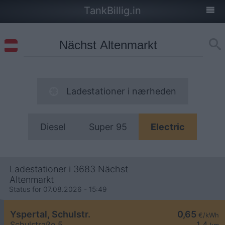
TankBillig.in
Ladestationer i nærheden
Diesel
Super 95
Electric
Ladestationer i 3683 Nächst
Altenmarkt
Status for 07.08.2026 - 15:49
Yspertal, Schulstr.
0,65
€/kWh
Schulstraße 5
1,4