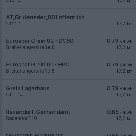
km
AT_Grufeneder_001 öffentlich
Ufer 7
17,2
km
Eurospar Grein 02 - DC50
0,79
€/kWh
Breitenangerstraße 8
17,2
km
Eurospar Grein 01 - HPC
0,79
€/kWh
Breitenangerstraße 8
17,2
km
Grein Lagerhaus
0,79
€/kWh
Ufer 14
17,2
km
Raxendorf, Gemeindamt
0,65
€/kWh
Raxendorf 10
17,2
km
Neumarkt, Marktplatz
0,65