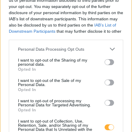
us or personal information disclosed to third parties prior to
your opt-out. You may separately opt-out of the further
disclosure of your personal information by third parties on the
Pöchlarn, Freibad Rechenstr.
0,65
€/kWh
IAB’s list of downstream participants. This information may
Rechenstraße 9
14,3
km
also be disclosed by us to third parties on the
IAB’s List of
Downstream Participants
that may further disclose it to other
third parties.
Pöchlarn, Freibad Rechenstr.
0,65
€/kWh
Rechenstraße 9
14,3
km
Personal Data Processing Opt Outs
I want to opt-out of the Sharing of my
Ybbs/Donau, HOFER Bahnhofstr.
0,49
ab
€/kWh
personal data.
Bahnhofstraße 26 -
14,4
km
Opted In
I want to opt-out of the Sale of my
Ybbs/Donau, HOFER Bahnhofstr.
0,49
Personal Data.
€/kWh
Opted In
Bahnhofstraße 26 -
14,4
km
I want to opt-out of processing my
Personal Data for Targeted Advertising.
Klein Pöchlarn, WS-Technik
0,65
€/kWh
Opted In
Zur Fähre 4
14,7
km
I want to opt-out of Collection, Use,
Retention, Sale, and/or Sharing of my
Personal Data that Is Unrelated with the
Braunegg
0,65
€/kWh