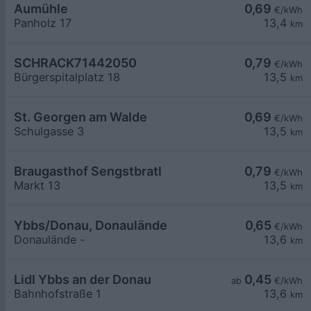
Aumühle
0,69
€/kWh
Panholz 17
13,4
km
SCHRACK71442050
0,79
€/kWh
Bürgerspitalplatz 18
13,5
km
St. Georgen am Walde
0,69
€/kWh
Schulgasse 3
13,5
km
Braugasthof Sengstbratl
0,79
€/kWh
Markt 13
13,5
km
Ybbs/Donau, Donaulände
0,65
€/kWh
Donaulände -
13,6
km
Lidl Ybbs an der Donau
0,45
ab
€/kWh
Bahnhofstraße 1
13,6
km