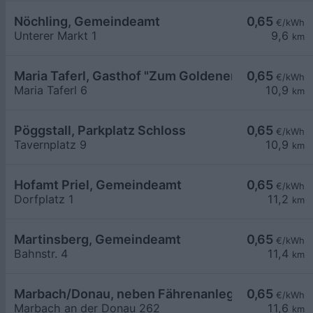
Nöchling, Gemeindeamt
0,65
€/kWh
Unterer Markt 1
9,6
km
Maria Taferl, Gasthof "Zum Goldenen Löwen"
0,65
€/kWh
Maria Taferl 6
10,9
km
Pöggstall, Parkplatz Schloss
0,65
€/kWh
Tavernplatz 9
10,9
km
Hofamt Priel, Gemeindeamt
0,65
€/kWh
Dorfplatz 1
11,2
km
Martinsberg, Gemeindeamt
0,65
€/kWh
Bahnstr. 4
11,4
km
Marbach/Donau, neben Fährenanlegestelle
0,65
€/kWh
Marbach an der Donau 262
11,6
km