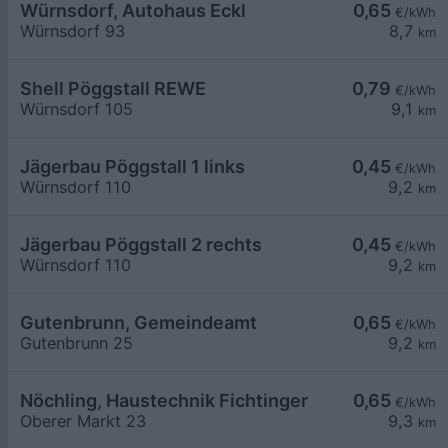
Würnsdorf, Autohaus Eckl
0,65
€/kWh
Würnsdorf 93
8,7
km
Shell Pöggstall REWE
0,79
€/kWh
Würnsdorf 105
9,1
km
Jägerbau Pöggstall 1 links
0,45
€/kWh
Würnsdorf 110
9,2
km
Jägerbau Pöggstall 2 rechts
0,45
€/kWh
Würnsdorf 110
9,2
km
Gutenbrunn, Gemeindeamt
0,65
€/kWh
Gutenbrunn 25
9,2
km
Nöchling, Haustechnik Fichtinger
0,65
€/kWh
Oberer Markt 23
9,3
km