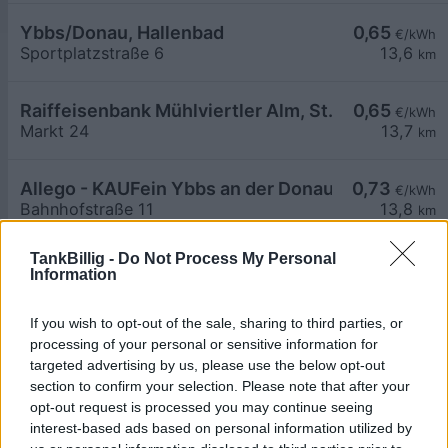
Ybbs/Donau, Hallenbad
0,65
€/kWh
Sportplatzstraße 6
13,6
km
Raiffeisenbank Mühlviertler Alm, St. Georgen a. 
0,65
€/kWh
Markt 24
13,7
km
Allego - KAUFein Ybbs an der Donau
0,73
€/kWh
Bahnhofstraße 11
13,8
km
TankBillig -
Do Not Process My Personal
AT_Senker_Ybbs_3370_001 öffentlich
0,53
ab
€/kWh
Information
Porschestraße 2
14,2
km
If you wish to opt-out of the sale, sharing to third parties, or
Pöchlarn, Freibad Rechenstr.
0,65
processing of your personal or sensitive information for
€/kWh
Rechenstraße 9
14,3
targeted advertising by us, please use the below opt-out
km
section to confirm your selection. Please note that after your
opt-out request is processed you may continue seeing
Pöchlarn, Freibad Rechenstr.
0,65
€/kWh
interest-based ads based on personal information utilized by
Rechenstraße 9
14,3
km