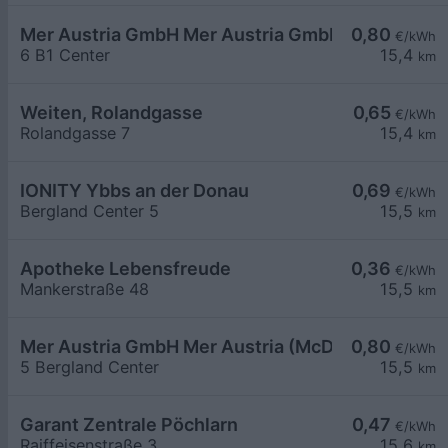
Mer Austria GmbH Mer Austria GmbH - Ybbs - B1 
0,80
€/kWh
6 B1 Center
15,4
km
Weiten, Rolandgasse
0,65
€/kWh
Rolandgasse 7
15,4
km
IONITY Ybbs an der Donau
0,69
€/kWh
Bergland Center 5
15,5
km
Apotheke Lebensfreude
0,36
€/kWh
Mankerstraße 48
15,5
km
Mer Austria GmbH Mer Austria (McD) - Ybbs - Ber
0,80
€/kWh
5 Bergland Center
15,5
km
Garant Zentrale Pöchlarn
0,47
€/kWh
Raiffeisenstraße 3
15,6
km