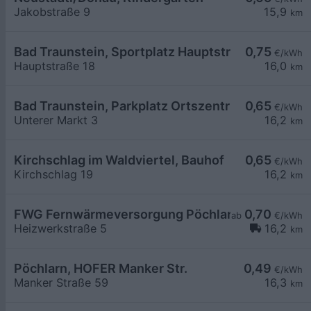
Jakobstraße 9
15,9
km
Bad Traunstein, Sportplatz Hauptstr.
0,75
€/kWh
Hauptstraße 18
16,0
km
Bad Traunstein, Parkplatz Ortszentrum
0,65
€/kWh
Unterer Markt 3
16,2
km
Kirchschlag im Waldviertel, Bauhof
0,65
€/kWh
Kirchschlag 19
16,2
km
FWG Fernwärmeversorgung Pöchlarn
0,70
ab
€/kWh
Heizwerkstraße 5
16,2
km
Pöchlarn, HOFER Manker Str.
0,49
€/kWh
Manker Straße 59
16,3
km