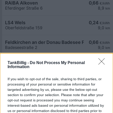
RAIBA Alkoven
0,66
€/kWh
Eferdinger Straße 6
8,9
km
LS4 Wels
0,24
€/kWh
Oberfeldstraße 159
9,0
km
Feldkirchen an der Donau Badesee Parkplatz
0,66
€/kWh
Badeseestraße 2
9,0
km
BILLA PLUS Wels
0,65
ab
€/kWh
TankBillig -
Do Not Process My Personal
Information
Mitterfeldstraße 2
9,1
km
If you wish to opt-out of the sale, sharing to third parties, or
LAT0473EVCP01
0,45
€/kWh
processing of your personal or sensitive information for
Oberfeldstraße 117
9,1
km
targeted advertising by us, please use the below opt-out
section to confirm your selection. Please note that after your
opt-out request is processed you may continue seeing
Hofer Wels, Dalistraße 2, 03
0,79
€/kWh
interest-based ads based on personal information utilized by
Dalistraße 2
9,2
km
us or personal information disclosed to third parties prior to