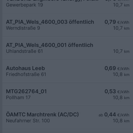
Gewerbepark 19
10,7
km
AT_PIA_Wels_4600_003 öffentlich
0,79
€/kWh
Werndlstraße 9
10,7
km
AT_PIA_Wels_4600_001 öffentlich
Uhlandstraße 61
10,7
km
Autohaus Leeb
0,69
€/kWh
Friedhofstraße 61
10,8
km
MTG262764_01
0,53
€/kWh
Pollham 17
10,8
km
ÖAMTC Marchtrenk (AC/DC)
0,44
ab
€/kWh
Neufahrner Str. 100
10,8
km