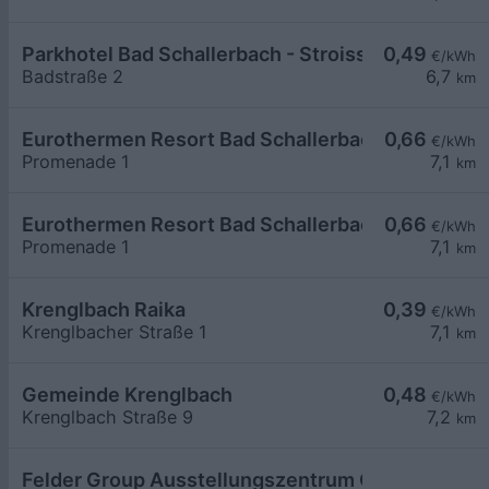
Parkhotel Bad Schallerbach - Stroissmüller
0,49
€/kWh
Badstraße 2
6,7
km
Eurothermen Resort Bad Schallerbach LG1
0,66
€/kWh
Promenade 1
7,1
km
Eurothermen Resort Bad Schallerbach LG2
0,66
€/kWh
Promenade 1
7,1
km
Krenglbach Raika
0,39
€/kWh
Krenglbacher Straße 1
7,1
km
Gemeinde Krenglbach
0,48
€/kWh
Krenglbach Straße 9
7,2
km
Felder Group Ausstellungszentrum Oberösterrei