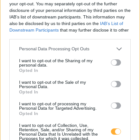
your opt-out. You may separately opt-out of the further
Hofer Wels, Dalistraße 2, 02
0,79
disclosure of your personal information by third parties on the
€/kWh
Dalistraße 2
9,2
km
IAB’s list of downstream participants. This information may
also be disclosed by us to third parties on the
IAB’s List of
Downstream Participants
that may further disclose it to other
Hofer Wels, Dalistraße 2, 01
0,79
€/kWh
third parties.
Dalistraße 2
9,2
km
Personal Data Processing Opt Outs
EcoDrom Tankstelle Wels
0,66
ab
€/kWh
I want to opt-out of the Sharing of my
Oberfeldstraße 95
9,2
personal data.
km
Opted In
I want to opt-out of the Sale of my
Schnelllader Wels Nord Dalistraße DC 2/3
0,79
€/kWh
Personal Data.
Dalistraße 5
9,2
km
Opted In
I want to opt-out of processing my
CHARGEWELL Golfclub Donau 1
0,48
€/kWh
Personal Data for Targeted Advertising.
Golfplatzstraße 12
9,3
Opted In
km
I want to opt-out of Collection, Use,
Retention, Sale, and/or Sharing of my
CHARGEWELL Golfclub Donau 2
0,48
€/kWh
Personal Data that Is Unrelated with the
Golfplatzstraße 12
9,3
Purposes for which it was collected.
km