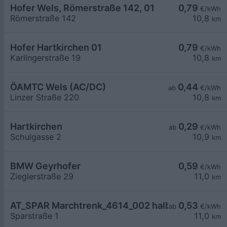
Hofer Wels, Römerstraße 142, 01
0,79
€/kWh
Römerstraße 142
10,8
km
Hofer Hartkirchen 01
0,79
€/kWh
Karlingerstraße 19
10,8
km
ÖAMTC Wels (AC/DC)
0,44
ab
€/kWh
Linzer Straße 220
10,8
km
Hartkirchen
0,29
ab
€/kWh
Schulgasse 2
10,9
km
BMW Geyrhofer
0,59
€/kWh
Zieglerstraße 29
11,0
km
AT_SPAR Marchtrenk_4614_002 halb öffentlich
0,53
ab
€/kWh
Sparstraße 1
11,0
km