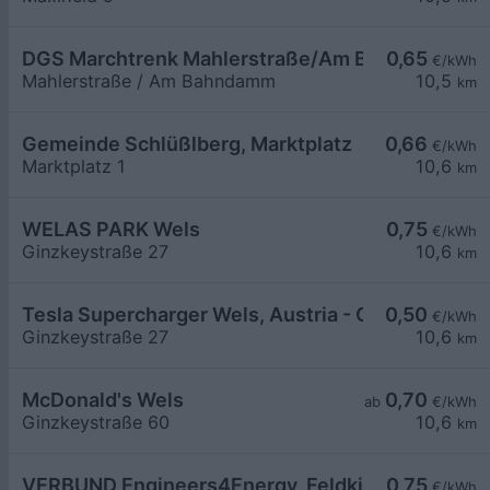
DGS Marchtrenk Mahlerstraße/Am Bahndamm
0,65
€/kWh
Mahlerstraße / Am Bahndamm
10,5
km
Gemeinde Schlüßlberg, Marktplatz
0,66
€/kWh
Marktplatz 1
10,6
km
WELAS PARK Wels
0,75
€/kWh
Ginzkeystraße 27
10,6
km
Tesla Supercharger Wels, Austria - Ost
0,50
€/kWh
Ginzkeystraße 27
10,6
km
McDonald's Wels
0,70
ab
€/kWh
Ginzkeystraße 60
10,6
km
VERBUND Engineers4Energy, Feldkirchen an der
0,75
€/kWh