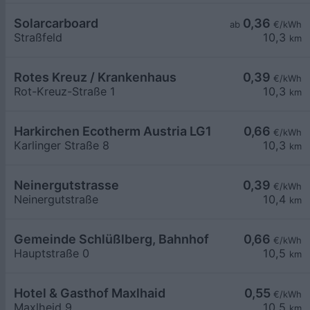
Solarcarboard
0,36
ab
€/kWh
Straßfeld
10,3
km
Rotes Kreuz / Krankenhaus
0,39
€/kWh
Rot-Kreuz-Straße 1
10,3
km
Harkirchen Ecotherm Austria LG1
0,66
€/kWh
Karlinger Straße 8
10,3
km
Neinergutstrasse
0,39
€/kWh
Neinergutstraße
10,4
km
Gemeinde Schlüßlberg, Bahnhof
0,66
€/kWh
Hauptstraße 0
10,5
km
Hotel & Gasthof Maxlhaid
0,55
€/kWh
Maxlheid 9
10,5
km