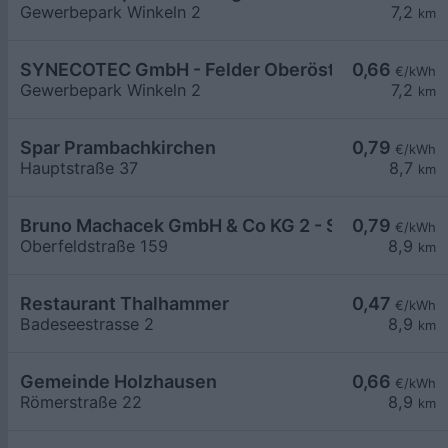
Gewerbepark Winkeln 2
7,2
km
SYNECOTEC GmbH - Felder Oberösterreich
0,66
€/kWh
Gewerbepark Winkeln 2
7,2
km
Spar Prambachkirchen
0,79
€/kWh
Hauptstraße 37
8,7
km
Bruno Machacek GmbH & Co KG 2 - Schnelllades
0,79
€/kWh
Oberfeldstraße 159
8,9
km
Restaurant Thalhammer
0,47
€/kWh
Badeseestrasse 2
8,9
km
Gemeinde Holzhausen
0,66
€/kWh
Römerstraße 22
8,9
km