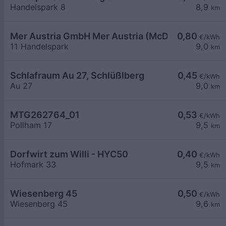
Handelspark 8
8,9
km
Mer Austria GmbH Mer Austria (McD) - Schlüßlber
0,80
€/kWh
11 Handelspark
9,0
km
Schlafraum Au 27, Schlüßlberg
0,45
€/kWh
Au 27
9,0
km
MTG262764_01
0,53
€/kWh
Pollham 17
9,5
km
Dorfwirt zum Willi - HYC50
0,40
€/kWh
Hofmark 33
9,5
km
Wiesenberg 45
0,50
€/kWh
Wiesenberg 45
9,6
km