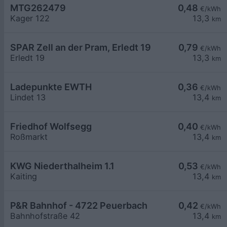
MTG262479
0,48
€/kWh
Kager 122
13,3
km
SPAR Zell an der Pram, Erledt 19
0,79
€/kWh
Erledt 19
13,3
km
Ladepunkte EWTH
0,36
€/kWh
Lindet 13
13,4
km
Friedhof Wolfsegg
0,40
€/kWh
Roßmarkt
13,4
km
KWG Niederthalheim 1.1
0,53
€/kWh
Kaiting
13,4
km
P&R Bahnhof - 4722 Peuerbach
0,42
€/kWh
Bahnhofstraße 42
13,4
km