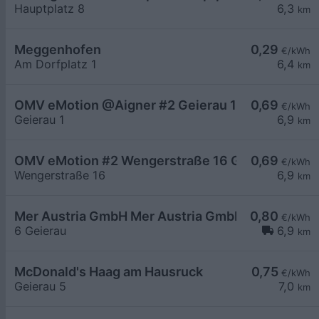
Hauptplatz 8
6,3
km
Meggenhofen
0,29
€/kWh
Am Dorfplatz 1
6,4
km
OMV eMotion @Aigner #2 Geierau 1 Haag am Hau
0,69
€/kWh
Geierau 1
6,9
km
OMV eMotion #2 Wengerstraße 16 Grieskirchen
0,69
€/kWh
Wengerstraße 16
6,9
km
Mer Austria GmbH Mer Austria GmbH - Haag am H
0,80
€/kWh
6 Geierau
6,9
km
McDonald's Haag am Hausruck
0,75
€/kWh
Geierau 5
7,0
km