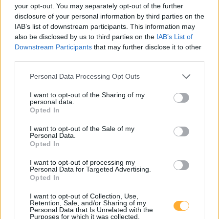
your opt-out. You may separately opt-out of the further
Hofer Grieskirchen, Moos 31, 01
0,79
disclosure of your personal information by third parties on the
€/kWh
Moos 31
7,4
km
IAB’s list of downstream participants. This information may
also be disclosed by us to third parties on the
IAB’s List of
Downstream Participants
that may further disclose it to other
Gemeinde Haag am Hausruck - Busterminal
0,66
€/kWh
third parties.
Bahnhofstraße 23
7,4
km
Personal Data Processing Opt Outs
Autohaus Lang Haag_VW_rechts öffentlich
0,53
€/kWh
I want to opt-out of the Sharing of my
Reischau 6
7,4
personal data.
km
Opted In
I want to opt-out of the Sale of my
AT_AH Lang_Haag_4680_002_VW_22kW öffentlic
0,79
€/kWh
Personal Data.
Reischau 6
7,4
km
Opted In
I want to opt-out of processing my
ebets GmbH
0,25
ab
€/kWh
Personal Data for Targeted Advertising.
Schildorf 16
7,5
Opted In
km
I want to opt-out of Collection, Use,
Retention, Sale, and/or Sharing of my
Haag am Hausruck - Marktplatz
0,66
€/kWh
Personal Data that Is Unrelated with the
Marktplatz 23
7,8
Purposes for which it was collected.
km