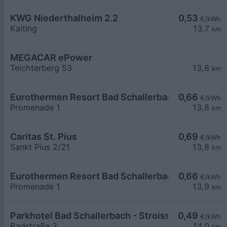
KWG Niederthalheim 2.2
0,53
€/kWh
Kaiting
13,7
km
MEGACAR ePower
Teichterberg 53
13,8
km
Eurothermen Resort Bad Schallerbach LG1
0,66
€/kWh
Promenade 1
13,8
km
Caritas St. Pius
0,69
€/kWh
Sankt Pius 2/21
13,8
km
Eurothermen Resort Bad Schallerbach LG2
0,66
€/kWh
Promenade 1
13,9
km
Parkhotel Bad Schallerbach - Stroissmüller
0,49
€/kWh
Badstraße 2
14,0
km