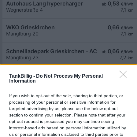
Autohaus Lang hypercharger
0,53
ab
€/kWh
Wegnerstraße 4
7,1
km
WKO Grieskirchen
0,66
€/kWh
Manglburg 20
7,1
km
Schnellladepark Grieskirchen - AC
0,66
ab
€/kWh
Manglburg 23
7,2
km
FSD Dienstleistungs GmbH
0,65
€/kWh
TankBillig -
Do Not Process My Personal
Information
Uferstraße 26
7,3
km
If you wish to opt-out of the sale, sharing to third parties, or
Charging Station ALVERI GmbH
1,13
€/kWh
processing of your personal or sensitive information for
Moos 4
7,3
km
targeted advertising by us, please use the below opt-out
section to confirm your selection. Please note that after your
opt-out request is processed you may continue seeing
Grieskirchen - Pühringerplatz
0,66
€/kWh
interest-based ads based on personal information utilized by
Pühringerplatz
7,4
km
us or personal information disclosed to third parties prior to