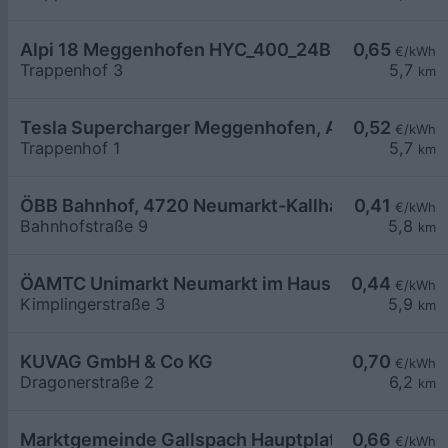
Alpi 18 Meggenhofen HYC_400_24BZ0428D
0,65
€/kWh
Trappenhof 3
5,7
km
Tesla Supercharger Meggenhofen, Austria
0,52
€/kWh
Trappenhof 1
5,7
km
ÖBB Bahnhof, 4720 Neumarkt-Kallham
0,41
€/kWh
Bahnhofstraße 9
5,8
km
ÖAMTC Unimarkt Neumarkt im Hausruckkreis
0,44
€/kWh
Kimplingerstraße 3
5,9
km
KUVAG GmbH & Co KG
0,70
€/kWh
Dragonerstraße 2
6,2
km
Marktgemeinde Gallspach Hauptplatz LG1
0,66
€/kWh