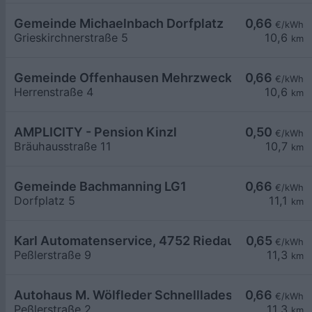
Gemeinde Michaelnbach Dorfplatz
0,66
€/kWh
Grieskirchnerstraße 5
10,6
km
Gemeinde Offenhausen Mehrzweckhalle
0,66
€/kWh
Herrenstraße 4
10,6
km
AMPLICITY - Pension Kinzl
0,50
€/kWh
Bräuhausstraße 11
10,7
km
Gemeinde Bachmanning LG1
0,66
€/kWh
Dorfplatz 5
11,1
km
Karl Automatenservice, 4752 Riedau
0,65
€/kWh
Peßlerstraße 9
11,3
km
Autohaus M. Wölfleder Schnellladestation
0,66
€/kWh
Peßlerstraße 2
11,3
km