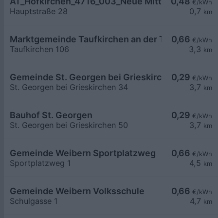
AT_Hofkirchen_4716_003_Neue Mittelschule öffe
0,48
€/kWh
Hauptstraße 28
0,7
km
Marktgemeinde Taufkirchen an der Tratttnach Ba
0,66
€/kWh
Taufkirchen 106
3,3
km
Gemeinde St. Georgen bei Grieskirchen
0,29
€/kWh
St. Georgen bei Grieskirchen 34
3,7
km
Bauhof St. Georgen
0,29
€/kWh
St. Georgen bei Grieskirchen 50
3,7
km
Gemeinde Weibern Sportplatzweg
0,66
€/kWh
Sportplatzweg 1
4,5
km
Gemeinde Weibern Volksschule
0,66
€/kWh
Schulgasse 1
4,7
km