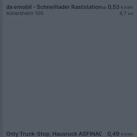
da emobil - Schnelllader Raststation Aistershei
0,53
ab
€/kWh
Aistersheim 100
4,7
km
Only Truck-Stop, Hausruck ASFINAG
0,49
€/kWh