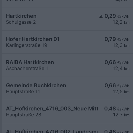
Hartkirchen
0,29
ab
€/kWh
Schulgasse 2
12,2
km
Hofer Hartkirchen 01
0,79
€/kWh
Karlingerstraße 19
12,3
km
RAIBA Hartkirchen
0,66
€/kWh
Aschacherstraße 1
12,4
km
Gemeinde Buchkirchen
0,66
€/kWh
Hauptstraße 11
12,5
km
AT_Hofkirchen_4716_003_Neue Mittelschule öffe
0,48
€/kWh
Hauptstraße 28
12,7
km
AT_Hofkirchen_4716_002_Landesmusikschule öff
0,48
€/kWh