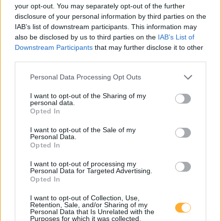
your opt-out. You may separately opt-out of the further
Hofer Peuerbach, Grieskirchner Straße 8, 01
0,79
disclosure of your personal information by third parties on the
€/kWh
Grieskirchner Straße 8
9,8
km
IAB’s list of downstream participants. This information may
also be disclosed by us to third parties on the
IAB’s List of
Downstream Participants
that may further disclose it to other
Hofer Peuerbach, Grieskirchner Straße 8, 02
0,79
€/kWh
third parties.
Grieskirchner Straße 8
9,8
km
Personal Data Processing Opt Outs
P&R Bahnhof - 4722 Peuerbach
0,42
€/kWh
I want to opt-out of the Sharing of my
Bahnhofstraße 42
10,0
personal data.
km
Opted In
I want to opt-out of the Sale of my
KUVAG GmbH & Co KG
0,70
€/kWh
Personal Data.
Dragonerstraße 2
10,2
km
Opted In
I want to opt-out of processing my
Marktgemeinde Gallspach Hauptplatz LG1
0,66
€/kWh
Personal Data for Targeted Advertising.
Hauptplatz 8
10,2
Opted In
km
I want to opt-out of Collection, Use,
Retention, Sale, and/or Sharing of my
ÖAMTC Eferding (AC/DC)
0,44
ab
€/kWh
Personal Data that Is Unrelated with the
Karl-Schachinger-Straße 6
10,3
Purposes for which it was collected.
km