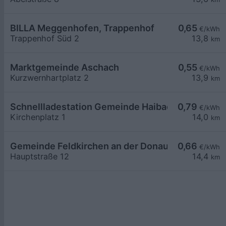
BILLA Meggenhofen, Trappenhof
0,65
€/kWh
Trappenhof Süd 2
13,8
km
Marktgemeinde Aschach
0,55
€/kWh
Kurzwernhartplatz 2
13,9
km
Schnellladestation Gemeinde Haibach o. d. Dona
0,79
€/kWh
Kirchenplatz 1
14,0
km
Gemeinde Feldkirchen an der Donau
0,66
€/kWh
Hauptstraße 12
14,4
km