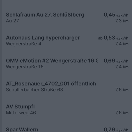
Schlafraum Au 27, Schlüßlberg
0,45
€/kWh
Au 27
7,3
km
Autohaus Lang hypercharger
0,53
ab
€/kWh
Wegnerstraße 4
7,4
km
OMV eMotion #2 Wengerstraße 16 Grieskirchen
0,69
€/kWh
Wengerstraße 16
7,4
km
AT_Rosenauer_4702_001 öffentlich
Schallerbacher Straße 63
7,6
km
AV Stumpfl
Mitterweg 46
7,6
km
Spar Wallern
0,79
€/kWh