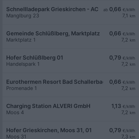
Schnellladepark Grieskirchen - AC
0,66
ab
€/kWh
Manglburg 23
7,1
km
Gemeinde Schlüßlberg, Marktplatz
0,66
€/kWh
Marktplatz 1
7,2
km
Hofer Schlüßlberg 01
0,79
€/kWh
Handelspark 1
7,2
km
Eurothermen Resort Bad Schallerbach LG2
0,66
€/kWh
Promenade 1
7,2
km
Charging Station ALVERI GmbH
1,13
€/kWh
Moos 4
7,2
km
Hofer Grieskirchen, Moos 31, 01
0,79
€/kWh
Moos 31
7,3
km