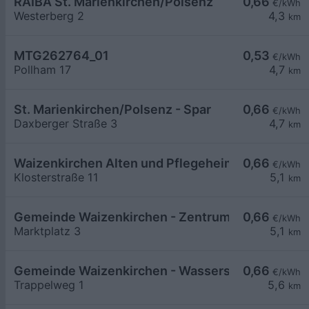
RAIBA St. Marienkirchen/Polsenz
0,66
€/kWh
Westerberg 2
4,3
km
MTG262764_01
0,53
€/kWh
Pollham 17
4,7
km
St. Marienkirchen/Polsenz - Spar
0,66
€/kWh
Daxberger Straße 3
4,7
km
Waizenkirchen Alten und Pflegeheim LG1
0,66
€/kWh
Klosterstraße 11
5,1
km
Gemeinde Waizenkirchen - Zentrum
0,66
€/kWh
Marktplatz 3
5,1
km
Gemeinde Waizenkirchen - Wasserschloss
0,66
€/kWh
Trappelweg 1
5,6
km