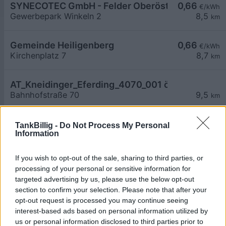
SYNECOTEC GmbH - Felder Oberösterreich
0,66
€/kWh
Gewerbepark Winkeln 2
8,5
km
Gemeinde Heiligenberg
0,66
€/kWh
Kirchenplatz 7
8,7
km
AT_Kneidinger_Eferding_4070_001 öffentlich
Bahnhofstraße 70
9,5
km
Charging Station Toferer Autohandel und Service
0,50
€/kWh
TankBillig -
Do Not Process My Personal
Information
Bahnhofstraße 65
9,7
km
If you wish to opt-out of the sale, sharing to third parties, or
AT_AH Toferer_Eferding_4070_002 öffentlich
processing of your personal or sensitive information for
Bahnhofstraße 57
9,8
km
targeted advertising by us, please use the below opt-out
section to confirm your selection. Please note that after your
opt-out request is processed you may continue seeing
AT_AH Toferer_Eferding_4070_003 öffentlich
interest-based ads based on personal information utilized by
Bahnhofstraße 57
9,8
km
us or personal information disclosed to third parties prior to