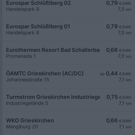
Eurospar Schlüßlberg 02
0,79
€/kWh
Handelspark 8
7,0
km
Eurospar Schlüßlberg 01
0,79
€/kWh
Handelspark 8
7,0
km
Eurothermen Resort Bad Schallerbach LG1
0,66
€/kWh
Promenade 1
7,0
km
ÖAMTC Grieskirchen (AC/DC)
0,44
ab
€/kWh
Johannesstraße 15
7,1
km
Turmstrom Grieskirchen Industriegelände 5
0,75
€/kWh
Industriegelände 5
7,1
km
WKO Grieskirchen
0,66
€/kWh
Manglburg 20
7,1
km