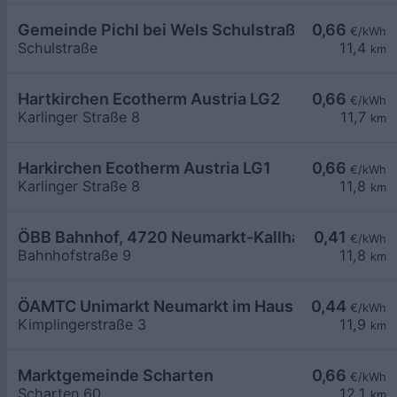
Gemeinde Pichl bei Wels Schulstraße Parkplatz 
0,66
€/kWh
Schulstraße
11,4
km
Hartkirchen Ecotherm Austria LG2
0,66
€/kWh
Karlinger Straße 8
11,7
km
Harkirchen Ecotherm Austria LG1
0,66
€/kWh
Karlinger Straße 8
11,8
km
ÖBB Bahnhof, 4720 Neumarkt-Kallham
0,41
€/kWh
Bahnhofstraße 9
11,8
km
ÖAMTC Unimarkt Neumarkt im Hausruckkreis
0,44
€/kWh
Kimplingerstraße 3
11,9
km
Marktgemeinde Scharten
0,66
€/kWh
Scharten 60
12,1
km