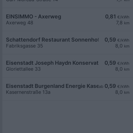
EINSIMMO - Axerweg
0,81
€/kWh
Axerweg 48
7,8
km
Schattendorf Restaurant Sonnenhof
0,59
€/kWh
Fabriksgasse 35
8,0
km
Eisenstadt Joseph Haydn Konservatorium
0,59
€/kWh
Gloriettallee 33
8,0
km
Eisenstadt Burgenland Energie Kasernenstraße 
0,59
ab
€/kWh
Kasernenstraße 13a
8,0
km