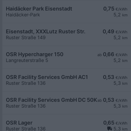
Haidäcker Park Eisenstadt
0,75
€/kWh
Haidäcker-Park
5,2
km
Eisenstadt, XXXLutz Ruster Str.
0,49
€/kWh
Ruster Straße 149
5,2
km
OSR Hypercharger 150
0,66
ab
€/kWh
Langreuterstraße 5
5,2
km
OSR Facility Services GmbH AC1
0,53
€/kWh
Ruster Straße 136
5,3
km
OSR Facility Services GmbH DC 50KW
0,53
ab
€/kWh
Ruster Straße 136
5,3
km
OSR Lager
0,65
€/kWh
Ruster Straße 136
5,3
km