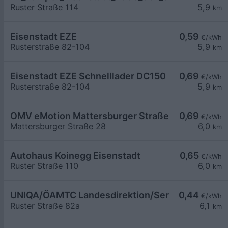
Ruster Straße 114
5,9
km
Eisenstadt EZE
0,59
€/kWh
Rusterstraße 82-104
5,9
km
Eisenstadt EZE Schnelllader DC150
0,69
€/kWh
Rusterstraße 82-104
5,9
km
OMV eMotion Mattersburger Straße 28 Eisenstad
0,69
€/kWh
Mattersburger Straße 28
6,0
km
Autohaus Koinegg Eisenstadt
0,65
€/kWh
Ruster Straße 110
6,0
km
UNIQA/ÖAMTC Landesdirektion/ServiceCenter B
0,44
€/kWh
Ruster Straße 82a
6,1
km