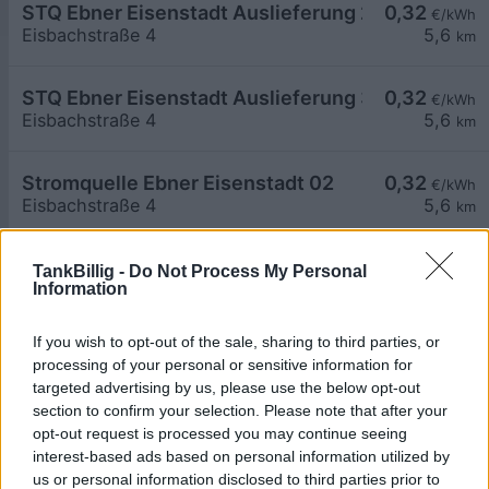
STQ Ebner Eisenstadt Auslieferung 2
0,32
€/kWh
Eisbachstraße 4
5,6
km
STQ Ebner Eisenstadt Auslieferung 3
0,32
€/kWh
Eisbachstraße 4
5,6
km
Stromquelle Ebner Eisenstadt 02
0,32
€/kWh
Eisbachstraße 4
5,6
km
Stromquelle Ebner Eisenstadt 01
0,32
€/kWh
TankBillig -
Do Not Process My Personal
Information
Eisbachstraße 4
5,6
km
If you wish to opt-out of the sale, sharing to third parties, or
Stromquelle Ebner Eisenstadt 04
0,32
€/kWh
processing of your personal or sensitive information for
Eisbachstraße 4
5,6
km
targeted advertising by us, please use the below opt-out
section to confirm your selection. Please note that after your
opt-out request is processed you may continue seeing
Stromquelle Ebner Eisenstadt 03
0,32
€/kWh
interest-based ads based on personal information utilized by
Eisbachstraße 4
5,6
km
us or personal information disclosed to third parties prior to