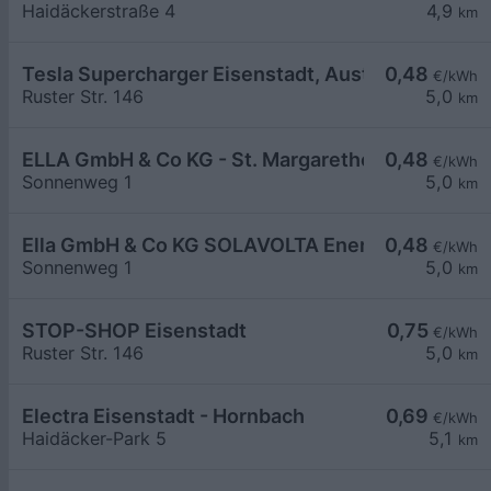
Haidäckerstraße 4
4,9
km
Tesla Supercharger Eisenstadt, Austria
0,48
€/kWh
Ruster Str. 146
5,0
km
ELLA GmbH & Co KG - St. Margarethen - Solavolta
0,48
€/kWh
Sonnenweg 1
5,0
km
Ella GmbH & Co KG SOLAVOLTA Energie- und Um
0,48
€/kWh
Sonnenweg 1
5,0
km
STOP-SHOP Eisenstadt
0,75
€/kWh
Ruster Str. 146
5,0
km
Electra Eisenstadt - Hornbach
0,69
€/kWh
Haidäcker-Park 5
5,1
km