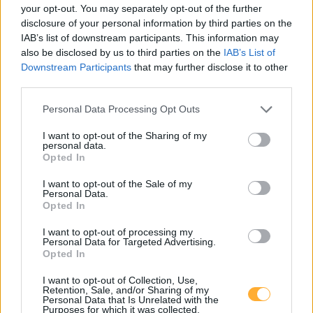
your opt-out. You may separately opt-out of the further
Stromquelle Ebner Eisenstadt 06
0,32
disclosure of your personal information by third parties on the
€/kWh
Eisbachstraße 4
5,6
km
IAB’s list of downstream participants. This information may
also be disclosed by us to third parties on the
IAB’s List of
Downstream Participants
that may further disclose it to other
Stromquelle Ebner Eisenstadt 05
0,32
€/kWh
third parties.
Eisbachstraße 4
5,6
km
Personal Data Processing Opt Outs
Stromquelle Ebner Eisenstadt 08
0,32
€/kWh
I want to opt-out of the Sharing of my
Eisbachstraße 4
5,6
personal data.
km
Opted In
I want to opt-out of the Sale of my
Stromquelle Ebner Eisenstadt 07
0,32
€/kWh
Personal Data.
Eisbachstraße 4
5,6
km
Opted In
I want to opt-out of processing my
Stromquelle Ebner Eisenstadt 10
0,32
€/kWh
Personal Data for Targeted Advertising.
Eisbachstraße 4
5,6
Opted In
km
I want to opt-out of Collection, Use,
Retention, Sale, and/or Sharing of my
Stromquelle Ebner Eisenstadt 09
0,32
€/kWh
Personal Data that Is Unrelated with the
Eisbachstraße 4
5,6
Purposes for which it was collected.
km