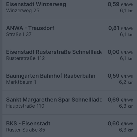
Eisenstadt Winzerweg
0,59
€/kWh
Winzerweg 25
6,1
km
ANWA - Trausdorf
0,81
€/kWh
Straße I 37
6,1
km
Eisenstadt Rusterstraße Schnelllader EZE
0,00
€/kWh
Rusterstraße 112
6,1
km
Baumgarten Bahnhof Raaberbahn
0,59
€/kWh
Marktbaum 1
6,2
km
Sankt Margarethen Spar Schnelllader DC150
0,69
€/kWh
Hauptstraße 110
6,3
km
BKS - Eisenstadt
0,60
€/kWh
Ruster Straße 85
6,3
km