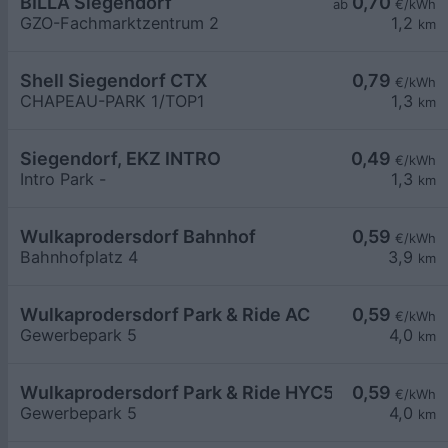
BILLA Siegendorf
0,70
ab
€/kWh
GZO-Fachmarktzentrum 2
1,2
km
Shell Siegendorf CTX
0,79
€/kWh
CHAPEAU-PARK 1/TOP1
1,3
km
Siegendorf, EKZ INTRO
0,49
€/kWh
Intro Park -
1,3
km
Wulkaprodersdorf Bahnhof
0,59
€/kWh
Bahnhofplatz 4
3,9
km
Wulkaprodersdorf Park & Ride AC
0,59
€/kWh
Gewerbepark 5
4,0
km
Wulkaprodersdorf Park & Ride HYC50
0,59
€/kWh
Gewerbepark 5
4,0
km