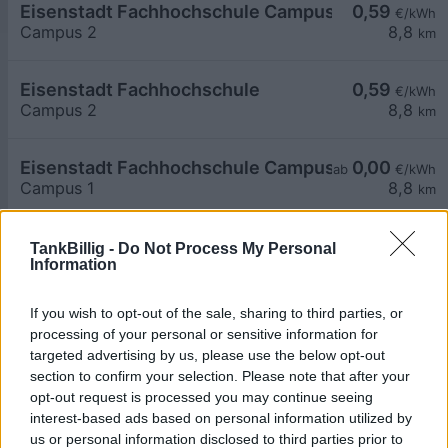
Eisenstadt Fachhochschule Campus2
0,59
€/kWh
Campus 2
8,8
km
Eisenstadt Fachhochschule
0,59
€/kWh
Campus 2
8,8
km
Eisenstadt Fachhochschule Campus 1
0,00
ab
€/kWh
Campus 1
8,8
km
Mer Austria GmbH Mer Austria (McD) - Eisenstadt
0,80
€/kWh
TankBillig -
Do Not Process My Personal
Information
4 Handelsstraße
8,9
km
If you wish to opt-out of the sale, sharing to third parties, or
Mörbisch Spar
0,59
€/kWh
processing of your personal or sensitive information for
Rusterstraße 20
9,0
km
targeted advertising by us, please use the below opt-out
section to confirm your selection. Please note that after your
opt-out request is processed you may continue seeing
Eisenstadt Technologiezentrum (TZE)
0,00
€/kWh
interest-based ads based on personal information utilized by
Marktstraße 5
9,0
km
us or personal information disclosed to third parties prior to