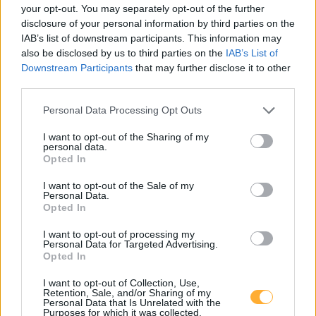
your opt-out. You may separately opt-out of the further
Eisenstadt, HOFER Mattersburger Str.
0,75
disclosure of your personal information by third parties on the
€/kWh
Mattersburger Straße 35
9,0
km
IAB’s list of downstream participants. This information may
also be disclosed by us to third parties on the
IAB’s List of
Downstream Participants
that may further disclose it to other
Eisenstadt, HOFER Mattersburger Str.
0,75
€/kWh
third parties.
Mattersburger Straße 35
9,0
km
Personal Data Processing Opt Outs
STQ Ebner Eisenstadt Aufbereitung 1
0,32
€/kWh
I want to opt-out of the Sharing of my
Eisbachstraße 4
9,1
personal data.
km
Opted In
I want to opt-out of the Sale of my
STQ Ebner Eisenstadt Auslieferung 2
0,32
€/kWh
Personal Data.
Eisbachstraße 4
9,1
km
Opted In
I want to opt-out of processing my
Stromquelle Ebner Eisenstadt Auslieferung
0,32
€/kWh
Personal Data for Targeted Advertising.
Eisbachstraße 4
9,1
Opted In
km
I want to opt-out of Collection, Use,
Retention, Sale, and/or Sharing of my
STQ Ebner Eisenstadt Auslieferung 3
0,32
€/kWh
Personal Data that Is Unrelated with the
Eisbachstraße 4
9,1
Purposes for which it was collected.
km