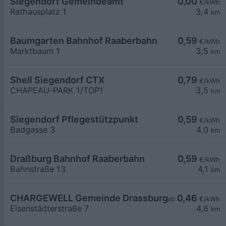
Siegendorf Gemeindeamt
0,00
€/kWh
Rathausplatz 1
3,4
km
Baumgarten Bahnhof Raaberbahn
0,59
€/kWh
Marktbaum 1
3,5
km
Shell Siegendorf CTX
0,79
€/kWh
CHAPEAU-PARK 1/TOP1
3,5
km
Siegendorf Pflegestützpunkt
0,59
€/kWh
Badgasse 3
4,0
km
Draßburg Bahnhof Raaberbahn
0,59
€/kWh
Bahnstraße 13
4,1
km
CHARGEWELL Gemeinde Drassburg 1
0,46
ab
€/kWh
Eisenstädterstraße 7
4,6
km