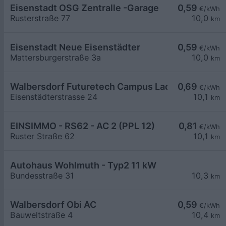
Eisenstadt OSG Zentralle -Garage
0,59
€/kWh
Rusterstraße 77
10,0
km
Eisenstadt Neue Eisenstädter
0,59
€/kWh
Mattersburgerstraße 3a
10,0
km
Walbersdorf Futuretech Campus Ladehub
0,69
€/kWh
Eisenstädterstrasse 24
10,1
km
EINSIMMO - RS62 - AC 2 (PPL 12)
0,81
€/kWh
Ruster Straße 62
10,1
km
Autohaus Wohlmuth - Typ2 11 kW
Bundesstraße 31
10,3
km
Walbersdorf Obi AC
0,59
€/kWh
Bauweltstraße 4
10,4
km