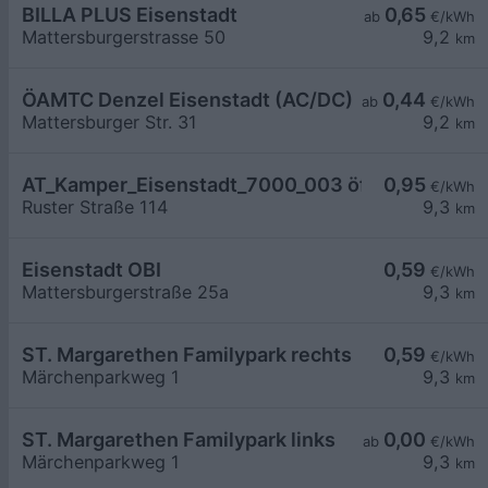
BILLA PLUS Eisenstadt
0,65
ab
€/kWh
Mattersburgerstrasse 50
9,2
km
ÖAMTC Denzel Eisenstadt (AC/DC)
0,44
ab
€/kWh
Mattersburger Str. 31
9,2
km
AT_Kamper_Eisenstadt_7000_003 öffentlich
0,95
€/kWh
Ruster Straße 114
9,3
km
Eisenstadt OBI
0,59
€/kWh
Mattersburgerstraße 25a
9,3
km
ST. Margarethen Familypark rechts
0,59
€/kWh
Märchenparkweg 1
9,3
km
ST. Margarethen Familypark links
0,00
ab
€/kWh
Märchenparkweg 1
9,3
km