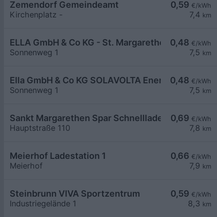
Zemendorf Gemeindeamt
0,59
€/kWh
Kirchenplatz -
7,4
km
ELLA GmbH & Co KG - St. Margarethen - Solavolta
0,48
€/kWh
Sonnenweg 1
7,5
km
Ella GmbH & Co KG SOLAVOLTA Energie- und Um
0,48
€/kWh
Sonnenweg 1
7,5
km
Sankt Margarethen Spar Schnelllader DC150
0,69
€/kWh
Hauptstraße 110
7,8
km
Meierhof Ladestation 1
0,66
€/kWh
Meierhof
7,9
km
Steinbrunn VIVA Sportzentrum
0,59
€/kWh
Industriegelände 1
8,3
km