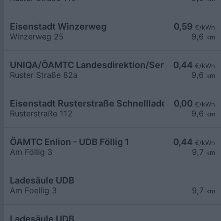
Eisenstadt Winzerweg
0,59
€/kWh
Winzerweg 25
9,6
km
UNIQA/ÖAMTC Landesdirektion/ServiceCenter B
0,44
€/kWh
Ruster Straße 82a
9,6
km
Eisenstadt Rusterstraße Schnelllader EZE
0,00
€/kWh
Rusterstraße 112
9,6
km
ÖAMTC Enlion - UDB Föllig 1
0,44
€/kWh
Am Föllig 3
9,7
km
Ladesäule UDB
Am Foellig 3
9,7
km
Ladesäule UDB