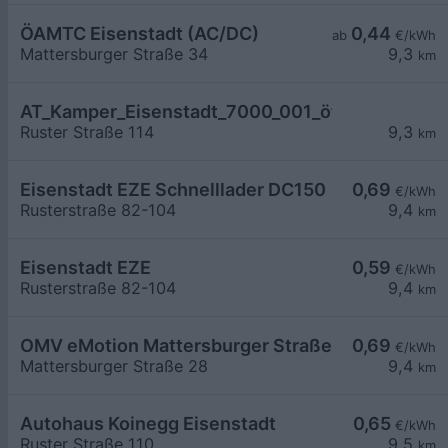
ÖAMTC Eisenstadt (AC/DC)
0,44
ab
€/kWh
Mattersburger Straße 34
9,3
km
AT_Kamper_Eisenstadt_7000_001_öffentlich
Ruster Straße 114
9,3
km
Eisenstadt EZE Schnelllader DC150
0,69
€/kWh
Rusterstraße 82-104
9,4
km
Eisenstadt EZE
0,59
€/kWh
Rusterstraße 82-104
9,4
km
OMV eMotion Mattersburger Straße 28 Eisenstad
0,69
€/kWh
Mattersburger Straße 28
9,4
km
Autohaus Koinegg Eisenstadt
0,65
€/kWh
Ruster Straße 110
9,5
km