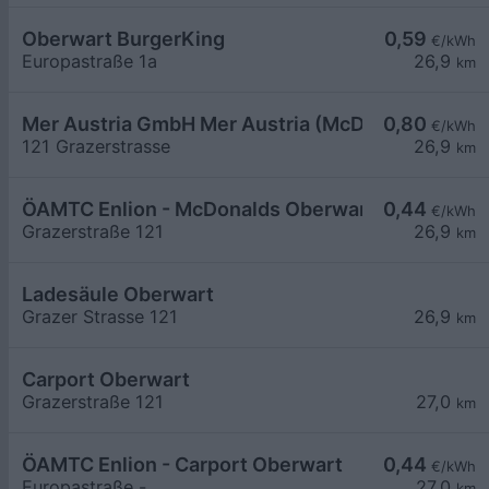
Oberwart BurgerKing
0,59
€/kWh
Europastraße 1a
26,9
km
Mer Austria GmbH Mer Austria (McD) - Oberwart -
0,80
€/kWh
121 Grazerstrasse
26,9
km
ÖAMTC Enlion - McDonalds Oberwart
0,44
€/kWh
Grazerstraße 121
26,9
km
Ladesäule Oberwart
Grazer Strasse 121
26,9
km
Carport Oberwart
Grazerstraße 121
27,0
km
ÖAMTC Enlion - Carport Oberwart
0,44
€/kWh
Europastraße -
27,0
km