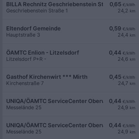
BILLA Rechnitz Geschriebenstein Strasse
0,65
€/kWh
Geschriebenstein Straße 1
24,2
km
Eltendorf Gemeinde
0,59
€/kWh
Hauptstraße 3
24,4
km
ÖAMTC Enlion - Litzelsdorf
0,44
€/kWh
Litzelsdorf P+R -
24,6
km
Gasthof Kirchenwirt *** Mirth
0,45
€/kWh
Kirchenstraße 7
24,7
km
UNIQA/ÖAMTC ServiceCenter Oberwart - 1
0,44
€/kWh
Messelände 25
24,9
km
UNIQA/ÖAMTC ServiceCenter Oberwart - 2
0,44
€/kWh
Messelände 25
24,9
km