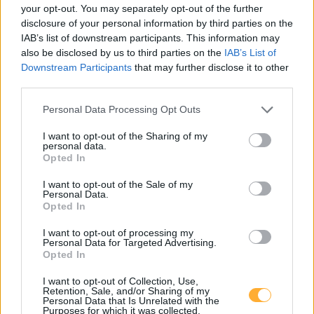
your opt-out. You may separately opt-out of the further
ÖAMTC Enlion - Stegersbach Hauptplatz
0,44
disclosure of your personal information by third parties on the
€/kWh
Hauptplatz -
22,9
km
IAB’s list of downstream participants. This information may
also be disclosed by us to third parties on the
IAB’s List of
Downstream Participants
that may further disclose it to other
Ladesäule Stegersbach
third parties.
Hauptplatz 1
22,9
km
Personal Data Processing Opt Outs
Unterwart-Ipari Park 24
0,75
€/kWh
I want to opt-out of the Sharing of my
Ipari Park 24
23,0
personal data.
km
Opted In
I want to opt-out of the Sale of my
Unterwart, XXXLutz Gewerbepark
0,49
€/kWh
Personal Data.
Gewerbepark 14
23,2
km
Opted In
I want to opt-out of processing my
Lagerhaus Unterwart
0,47
€/kWh
Personal Data for Targeted Advertising.
Gewerbepark 5
23,3
Opted In
km
I want to opt-out of Collection, Use,
Retention, Sale, and/or Sharing of my
Solarel - DATO Heiligenkreuz
0,79
€/kWh
Personal Data that Is Unrelated with the
Europastraße 1
23,3
Purposes for which it was collected.
km