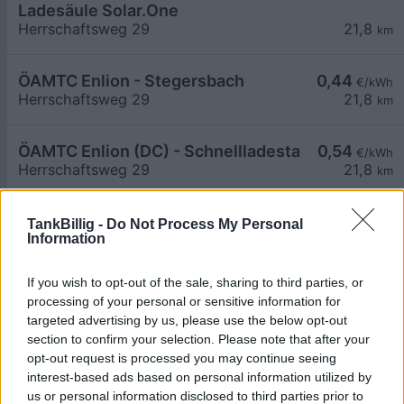
Ladesäule Solar.One
Herrschaftsweg 29
21,8
km
ÖAMTC Enlion - Stegersbach
0,44
€/kWh
Herrschaftsweg 29
21,8
km
ÖAMTC Enlion (DC) - Schnellladestation Stegers
0,54
€/kWh
Herrschaftsweg 29
21,8
km
Heiligenkreuz Gemeinde
0,59
€/kWh
TankBillig -
Do Not Process My Personal
Information
Untere Hauptstraße 3
22,5
km
If you wish to opt-out of the sale, sharing to third parties, or
Kukmirn Hotel Puchas
0,59
€/kWh
processing of your personal or sensitive information for
Hotelgasse 1
22,8
km
targeted advertising by us, please use the below opt-out
section to confirm your selection. Please note that after your
opt-out request is processed you may continue seeing
Unterwart Autohaus Fürst
0,69
€/kWh
interest-based ads based on personal information utilized by
Gewerbepark 13
22,9
km
us or personal information disclosed to third parties prior to