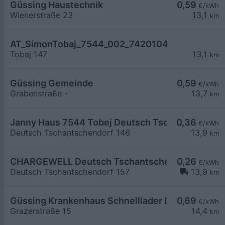
Güssing Haustechnik
0,59
€/kWh
Wienerstraße 23
13,1
km
AT_SimonTobaj_7544_002_7420104458 öffentli
Tobaj 147
13,1
km
Güssing Gemeinde
0,59
€/kWh
Grabenstraße -
13,7
km
Janny Haus 7544 Tobej Deutsch Tschantschendo
0,36
€/kWh
Deutsch Tschantschendorf 146
13,9
km
CHARGEWELL Deutsch Tschantschendorf 157
0,26
€/kWh
Deutsch Tschantschendorf 157
13,9
km
Güssing Krankenhaus Schnelllader DC150kW
0,69
€/kWh
Grazerstraße 15
14,4
km