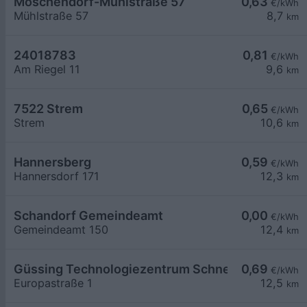
Moschendorf-Mühlstraße 57
0,63
€/kWh
Mühlstraße 57
8,7
km
24018783
0,81
€/kWh
Am Riegel 11
9,6
km
7522 Strem
0,65
€/kWh
Strem
10,6
km
Hannersberg
0,59
€/kWh
Hannersdorf 171
12,3
km
Schandorf Gemeindeamt
0,00
€/kWh
Gemeindeamt 150
12,4
km
Güssing Technologiezentrum Schnelllader DC15
0,69
€/kWh
Europastraße 1
12,5
km