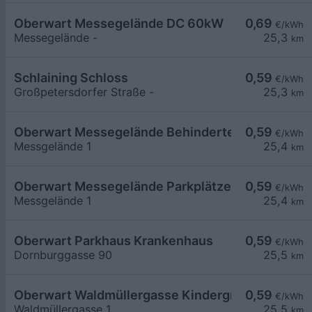
Oberwart Messegelände DC 60kW
0,69
€/kWh
Messegelände -
25,3
km
Schlaining Schloss
0,59
€/kWh
Großpetersdorfer Straße -
25,3
km
Oberwart Messegelände Behinderten Parkplatz
0,59
€/kWh
Messgelände 1
25,4
km
Oberwart Messegelände Parkplätze
0,59
€/kWh
Messgelände 1
25,4
km
Oberwart Parkhaus Krankenhaus
0,59
€/kWh
Dornburggasse 90
25,5
km
Oberwart Waldmüllergasse Kindergrippe
0,59
€/kWh
Waldmüllergasse 1
25,5
km