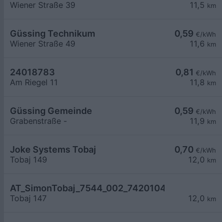
Wiener Straße 39
11,5
km
Güssing Technikum
0,59
€/kWh
Wiener Straße 49
11,6
km
24018783
0,81
€/kWh
Am Riegel 11
11,8
km
Güssing Gemeinde
0,59
€/kWh
Grabenstraße -
11,9
km
Joke Systems Tobaj
0,70
€/kWh
Tobaj 149
12,0
km
AT_SimonTobaj_7544_002_7420104458 öffentli
Tobaj 147
12,0
km