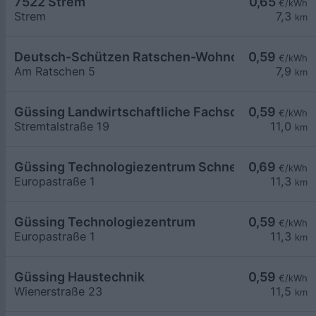
7522 Strem
0,65
€/kWh
Strem
7,3
km
Deutsch-Schützen Ratschen-Wohnotek
0,59
€/kWh
Am Ratschen 5
7,9
km
Güssing Landwirtschaftliche Fachschule
0,59
€/kWh
Stremtalstraße 19
11,0
km
Güssing Technologiezentrum Schnelllader DC15
0,69
€/kWh
Europastraße 1
11,3
km
Güssing Technologiezentrum
0,59
€/kWh
Europastraße 1
11,3
km
Güssing Haustechnik
0,59
€/kWh
Wienerstraße 23
11,5
km