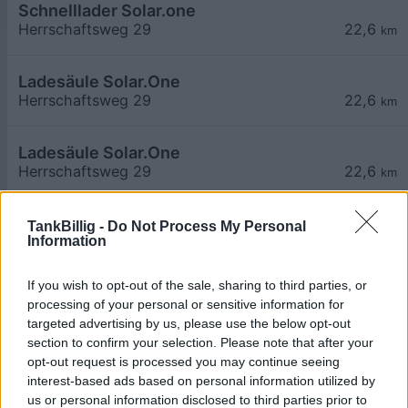
Schnelllader Solar.one
Herrschaftsweg 29
22,6
km
Ladesäule Solar.One
Herrschaftsweg 29
22,6
km
Ladesäule Solar.One
Herrschaftsweg 29
22,6
km
ÖAMTC Enlion - Stegersbach
0,44
€/kWh
TankBillig -
Do Not Process My Personal
Information
Herrschaftsweg 29
22,6
km
If you wish to opt-out of the sale, sharing to third parties, or
ÖAMTC Enlion (DC) - Schnellladestation Stegers
0,54
€/kWh
processing of your personal or sensitive information for
Herrschaftsweg 29
22,6
km
targeted advertising by us, please use the below opt-out
section to confirm your selection. Please note that after your
opt-out request is processed you may continue seeing
Gasthof Kirchenwirt *** Mirth
0,45
€/kWh
interest-based ads based on personal information utilized by
Kirchenstraße 7
22,8
km
us or personal information disclosed to third parties prior to