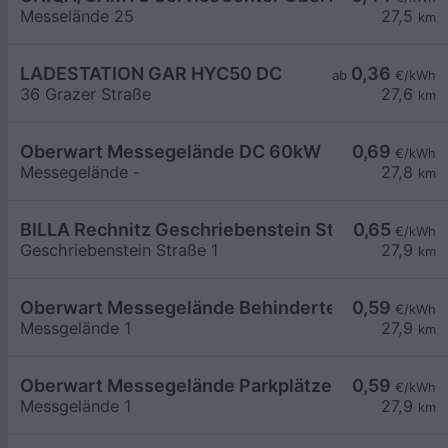
Messelände 25
27,5
km
LADESTATION GAR HYC50 DC
0,36
ab
€/kWh
36 Grazer Straße
27,6
km
Oberwart Messegelände DC 60kW
0,69
€/kWh
Messegelände -
27,8
km
BILLA Rechnitz Geschriebenstein Strasse
0,65
€/kWh
Geschriebenstein Straße 1
27,9
km
Oberwart Messegelände Behinderten Parkplatz
0,59
€/kWh
Messgelände 1
27,9
km
Oberwart Messegelände Parkplätze
0,59
€/kWh
Messgelände 1
27,9
km