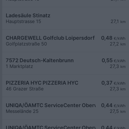
Ladesäule Stinatz
Hauptstrasse 15
27,1
km
CHARGEWELL Golfclub Loipersdorf
0,48
€/kWh
Golfplatzstraße 50
27,2
km
7572 Deutsch-Kaltenbrunn
0,55
€/kWh
1 Marktplatz
27,3
km
PIZZERIA HYC PIZZERIA HYC
0,37
€/kWh
46 Grazer Straße
27,3
km
UNIQA/ÖAMTC ServiceCenter Oberwart - 1
0,44
€/kWh
Messelände 25
27,5
km
UNIQA/ÖAMTC ServiceCenter Oberwart - 2
0,44
€/kWh