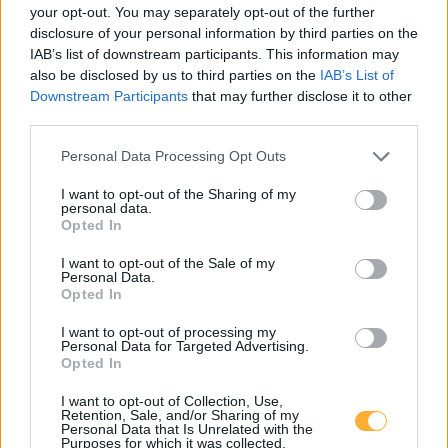
your opt-out. You may separately opt-out of the further
Rechnitz Bauhof
0,00
disclosure of your personal information by third parties on the
€/kWh
Badergasse 3
23,1
km
IAB’s list of downstream participants. This information may
also be disclosed by us to third parties on the
IAB’s List of
Downstream Participants
that may further disclose it to other
7471 Rechnitz
0,65
€/kWh
third parties.
Rechnitz
23,1
km
Personal Data Processing Opt Outs
ÖAMTC Enlion - Stegersbach Hauptplatz
0,44
€/kWh
I want to opt-out of the Sharing of my
Hauptplatz -
23,7
personal data.
km
Opted In
I want to opt-out of the Sale of my
Ladesäule Stegersbach
Personal Data.
Hauptplatz 1
23,7
km
Opted In
I want to opt-out of processing my
Stegersbach-Wiesenstraße 2
0,75
€/kWh
Personal Data for Targeted Advertising.
Wiesenstraße 2
24,3
Opted In
km
I want to opt-out of Collection, Use,
Retention, Sale, and/or Sharing of my
ÖAMTC Enlion - Carport Ollersdorf
0,44
€/kWh
Personal Data that Is Unrelated with the
Gemeindeplatz 1
24,8
Purposes for which it was collected.
km