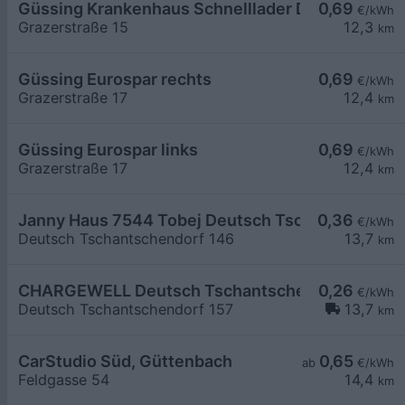
Güssing Krankenhaus Schnelllader DC150kW
0,69
€/kWh
Grazerstraße 15
12,3
km
Güssing Eurospar rechts
0,69
€/kWh
Grazerstraße 17
12,4
km
Güssing Eurospar links
0,69
€/kWh
Grazerstraße 17
12,4
km
Janny Haus 7544 Tobej Deutsch Tschantschendo
0,36
€/kWh
Deutsch Tschantschendorf 146
13,7
km
CHARGEWELL Deutsch Tschantschendorf 157
0,26
€/kWh
Deutsch Tschantschendorf 157
13,7
km
CarStudio Süd, Güttenbach
0,65
ab
€/kWh
Feldgasse 54
14,4
km