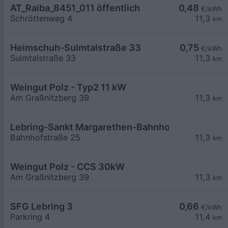
AT_Raiba_8451_011 öffentlich
0,48
€/kWh
Schröttenweg 4
11,3
km
Heimschuh-Sulmtalstraße 33
0,75
€/kWh
Sulmtalstraße 33
11,3
km
Weingut Polz - Typ2 11 kW
Am Graßnitzberg 39
11,3
km
Lebring-Sankt Margarethen-Bahnhofstraße 25
Bahnhofstraße 25
11,3
km
Weingut Polz - CCS 30kW
Am Graßnitzberg 39
11,3
km
SFG Lebring 3
0,66
€/kWh
Parkring 4
11,4
km