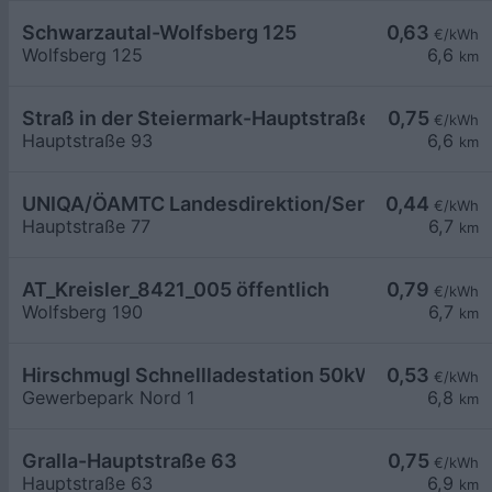
Schwarzautal-Wolfsberg 125
0,63
€/kWh
Wolfsberg 125
6,6
km
Straß in der Steiermark-Hauptstraße 93
0,75
€/kWh
Hauptstraße 93
6,6
km
UNIQA/ÖAMTC Landesdirektion/ServiceCenter Le
0,44
€/kWh
Hauptstraße 77
6,7
km
AT_Kreisler_8421_005 öffentlich
0,79
€/kWh
Wolfsberg 190
6,7
km
Hirschmugl Schnellladestation 50kW
0,53
€/kWh
Gewerbepark Nord 1
6,8
km
Gralla-Hauptstraße 63
0,75
€/kWh
Hauptstraße 63
6,9
km