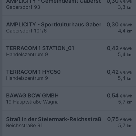
AMPLICITY - Gemeindeamt Gabersdorf
0,30
€/kWh
Gabersdorf 93
3,8
km
AMPLICITY - Sportkulturhaus Gabersdorf
0,30
€/kWh
Gabersdorf 101/6
4,4
km
TERRACOM 1 STATION_01
0,42
€/kWh
Handelszentrum 9
5,4
km
TERRACOM 1 HYC50
0,42
€/kWh
Handelszentrum 9
5,4
km
BAWAG BCW GMBH
0,54
€/kWh
19 Hauptstraße Wagna
5,7
km
Straß in der Steiermark-Reichsstraße 91
0,75
€/kWh
Reichsstraße 91
5,7
km