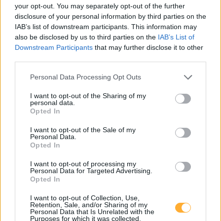
your opt-out. You may separately opt-out of the further
Ragnitz_Kindergarten_1
0,46
disclosure of your personal information by third parties on the
€/kWh
Gundersdorf 22
8,1
km
IAB’s list of downstream participants. This information may
also be disclosed by us to third parties on the
IAB’s List of
Downstream Participants
that may further disclose it to other
Ehrenhausen-Ehrenhausen neb. 26a
0,63
€/kWh
third parties.
Ehrenhausen neb. 26a
8,1
km
Personal Data Processing Opt Outs
SCHEUCHER PARKPLATZ 5+6
0,60
€/kWh
I want to opt-out of the Sharing of my
100 Zehensdorf
8,2
personal data.
km
Opted In
I want to opt-out of the Sale of my
Ragnitz_Kindergarten_1
0,40
€/kWh
Personal Data.
Gundersdorf 22
8,2
km
Opted In
I want to opt-out of processing my
Shell Gralla Ost HW
0,79
€/kWh
Personal Data for Targeted Advertising.
A9/PHYRNAUTOBAHN-GRALLA OST
8,5
Opted In
km
I want to opt-out of Collection, Use,
Retention, Sale, and/or Sharing of my
HYC_Temmer
0,46
€/kWh
Personal Data that Is Unrelated with the
Jösserstraße 2
8,6
Purposes for which it was collected.
km