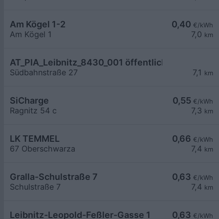
Am Kögel 1-2
0,40
€/kWh
Am Kögel 1
7,0
km
AT_PIA_Leibnitz_8430_001 öffentlich
Südbahnstraße 27
7,1
km
SiCharge
0,55
€/kWh
Ragnitz 54 c
7,3
km
LK TEMMEL
0,66
€/kWh
67 Oberschwarza
7,4
km
Gralla-Schulstraße 7
0,63
€/kWh
Schulstraße 7
7,4
km
Leibnitz-Leopold-Feßler-Gasse 1
0,63
€/kWh