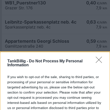
WB1_Puerstner130
0,40
€/kWh
Grazer Str. 176
7,9
km
Leibnitz-Sparkassenplatz neb. 4c
0,63
€/kWh
Sparkassenplatz neb. 4c
7,9
km
Appartements Georgi Schloss
0,59
€/kWh
Gamlitzerstraße 240
7,9
km
Georgi Schloss
0,59
€/kWh
TankBillig -
Do Not Process My Personal
Information
Georgigasse 68
7,9
km
If you wish to opt-out of the sale, sharing to third parties, or
Kaindorf an der Sulm-Grazer Straße 184
0,75
€/kWh
processing of your personal or sensitive information for
Grazer Straße 184
8,0
km
targeted advertising by us, please use the below opt-out
section to confirm your selection. Please note that after your
opt-out request is processed you may continue seeing
Ragnitz_Kindergarten_2
0,46
€/kWh
interest-based ads based on personal information utilized by
Gundersdorf 22
8,1
km
us or personal information disclosed to third parties prior to