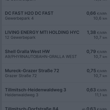
DC FAST H2O DC FAST
0,66
€/kWh
Gewerbepark 4
10,6
km
LIVING ENERGY MTI HOLDING HYC
1,38
€/kWh
12 Gewerbepark
10,7
km
Shell Gralla West HW
0,79
€/kWh
A9/PHYRNAUTOBAHN-GRALLA WEST
10,7
km
Mureck-Grazer Straße 72
0,75
€/kWh
Grazer Straße 72
10,7
km
Tillmitsch-Heidenwaldweg 3
0,63
€/kWh
Heidenwaldweg 3
11,1
km
Tillmitsch-Dorfstraße 84
0,63
ab
€/kWh