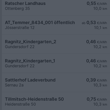
Ratscher Landhaus
0,55
€/kWh
Ottenberg 35
10,0
km
AT_Temmer_8434_001 öffentlich
0,53
ab
€/kWh
Jösserstraße 12
10,1
km
Ragnitz_Kindergarten_2
0,46
€/kWh
Gundersdorf 22
10,2
km
Ragnitz_Kindergarten_1
0,46
€/kWh
Gundersdorf 22
10,2
km
Sattlerhof Ladeverbund
0,39
€/kWh
Sernau 2a
10,3
km
Tillmitsch-Heidenstraße 50
0,75
€/kWh
Heidenstraße 50
10,3
km