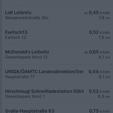
Lidl Leibnitz
0,45
ab
€/kWh
Wasserwerkstraße 30c
7,8
km
Ewitsch13
0,52
€/kWh
Ewitsch 13
7,8
km
McDonald's Leibnitz
0,65
ab
€/kWh
Gewerbepark Nord 13
8,1
km
UNIQA/ÖAMTC Landesdirektion/ServiceCenter Le
0,44
€/kWh
Hauptstraße 77
8,1
km
Hirschmugl Schnellladestation 50kW
0,53
€/kWh
Gewerbepark Nord 1
8,3
km
Gralla-Hauptstraße 63
0,75
€/kWh