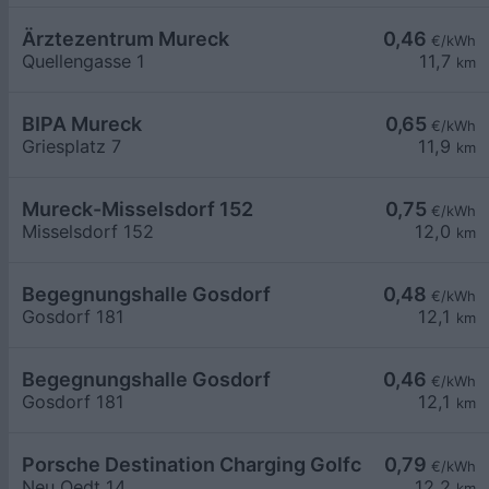
Ärztezentrum Mureck
0,46
€/kWh
Quellengasse 1
11,7
km
BIPA Mureck
0,65
€/kWh
Griesplatz 7
11,9
km
Mureck-Misselsdorf 152
0,75
€/kWh
Misselsdorf 152
12,0
km
Begegnungshalle Gosdorf
0,48
€/kWh
Gosdorf 181
12,1
km
Begegnungshalle Gosdorf
0,46
€/kWh
Gosdorf 181
12,1
km
Porsche Destination Charging Golfclub Gut Murs
0,79
€/kWh
Neu Oedt 14
12,2
km