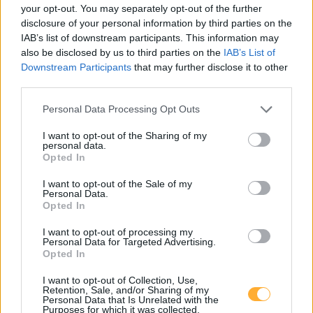
your opt-out. You may separately opt-out of the further
WB2_Puerstner178
0,40
disclosure of your personal information by third parties on the
€/kWh
Grazer Str. 176
9,1
km
IAB’s list of downstream participants. This information may
also be disclosed by us to third parties on the
IAB’s List of
Downstream Participants
that may further disclose it to other
WB1_Puerstner130
0,40
€/kWh
third parties.
Grazer Str. 176
9,1
km
Personal Data Processing Opt Outs
St. Peter am Ottersbach-Petersplatz 5
0,63
€/kWh
I want to opt-out of the Sharing of my
Petersplatz 5
9,1
personal data.
km
Opted In
I want to opt-out of the Sale of my
ÖAMTC Leibnitz
0,44
€/kWh
Personal Data.
Adolf-Hofer-Straße 1
9,1
km
Opted In
I want to opt-out of processing my
Gamlitz-Obere Hauptstraße 3
0,63
€/kWh
Personal Data for Targeted Advertising.
Obere Hauptstraße 3
9,2
Opted In
km
I want to opt-out of Collection, Use,
Retention, Sale, and/or Sharing of my
Kaindorf an der Sulm-Grazer Straße 184
0,75
€/kWh
Personal Data that Is Unrelated with the
Grazer Straße 184
9,2
Purposes for which it was collected.
km