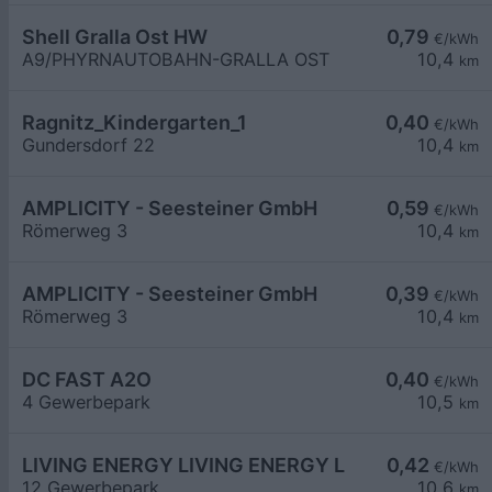
Shell Gralla Ost HW
0,79
€/kWh
A9/PHYRNAUTOBAHN-GRALLA OST
10,4
km
Ragnitz_Kindergarten_1
0,40
€/kWh
Gundersdorf 22
10,4
km
AMPLICITY - Seesteiner GmbH
0,59
€/kWh
Römerweg 3
10,4
km
AMPLICITY - Seesteiner GmbH
0,39
€/kWh
Römerweg 3
10,4
km
DC FAST A2O
0,40
€/kWh
4 Gewerbepark
10,5
km
LIVING ENERGY LIVING ENERGY L
0,42
€/kWh
12 Gewerbepark
10,6
km