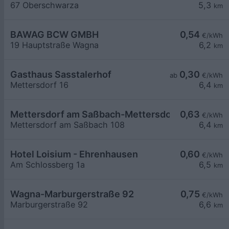
67 Oberschwarza
5,3
km
BAWAG BCW GMBH
0,54
€/kWh
19 Hauptstraße Wagna
6,2
km
Gasthaus Sasstalerhof
0,30
ab
€/kWh
Mettersdorf 16
6,4
km
Mettersdorf am Saßbach-Mettersdorf am Saßba
0,63
€/kWh
Mettersdorf am Saßbach 108
6,4
km
Hotel Loisium - Ehrenhausen
0,60
€/kWh
Am Schlossberg 1a
6,5
km
Wagna-Marburgerstraße 92
0,75
€/kWh
Marburgerstraße 92
6,6
km