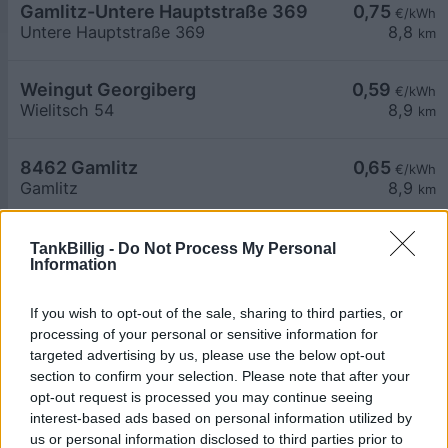
Gamlitz-Untere Hauptstraße 369
0,75
€/kWh
Untere Hauptstraße 369
8,8
km
Weingut Georgiberg
0,59
€/kWh
Wielitsch 54
8,9
km
8462 Gamlitz
0,65
€/kWh
Gamlitz
8,9
km
Kaindorf-Grazer Straße 118
0,63
€/kWh
TankBillig -
Do Not Process My Personal
Information
Grazer Straße 118
8,9
km
If you wish to opt-out of the sale, sharing to third parties, or
SCHEUCHER PARKPLATZ 5+6
0,60
€/kWh
processing of your personal or sensitive information for
100 Zehensdorf
9,0
km
targeted advertising by us, please use the below opt-out
section to confirm your selection. Please note that after your
opt-out request is processed you may continue seeing
Gralla-Schulstraße 7
0,63
€/kWh
interest-based ads based on personal information utilized by
Schulstraße 7
9,0
km
us or personal information disclosed to third parties prior to