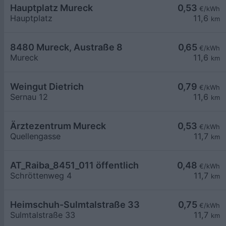
Hauptplatz Mureck
0,53
€/kWh
Hauptplatz
11,6
km
8480 Mureck, Austraße 8
0,65
€/kWh
Mureck
11,6
km
Weingut Dietrich
0,79
€/kWh
Sernau 12
11,6
km
Ärztezentrum Mureck
0,53
€/kWh
Quellengasse
11,7
km
AT_Raiba_8451_011 öffentlich
0,48
€/kWh
Schröttenweg 4
11,7
km
Heimschuh-Sulmtalstraße 33
0,75
€/kWh
Sulmtalstraße 33
11,7
km