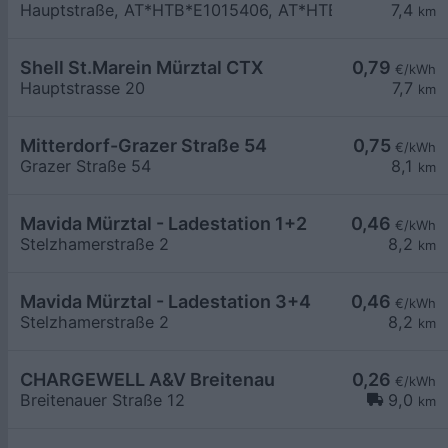
Hauptstraße, AT*HTB*E1015406, AT*HTB*E1015407
7,4
km
Shell St.Marein Mürztal CTX
0,79
€/kWh
Hauptstrasse 20
7,7
km
Mitterdorf-Grazer Straße 54
0,75
€/kWh
Grazer Straße 54
8,1
km
Mavida Mürztal - Ladestation 1+2
0,46
€/kWh
Stelzhamerstraße 2
8,2
km
Mavida Mürztal - Ladestation 3+4
0,46
€/kWh
Stelzhamerstraße 2
8,2
km
CHARGEWELL A&V Breitenau
0,26
€/kWh
Breitenauer Straße 12
9,0
km