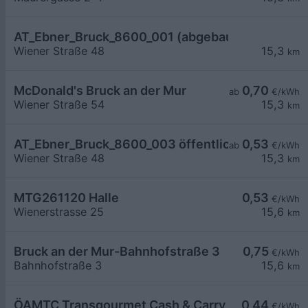
AT_Ebner_Bruck_8600_001 (abgebaut)
Wiener Straße 48
15,3
km
McDonald's Bruck an der Mur
0,70
ab
€/kWh
Wiener Straße 54
15,3
km
AT_Ebner_Bruck_8600_003 öffentlich
0,53
ab
€/kWh
Wiener Straße 48
15,3
km
MTG261120 Halle
0,53
€/kWh
Wienerstrasse 25
15,6
km
Bruck an der Mur-Bahnhofstraße 3
0,75
€/kWh
Bahnhofstraße 3
15,6
km
ÖAMTC Transgourmet Cash & Carry Bruck/Mur
0,44
€/kWh