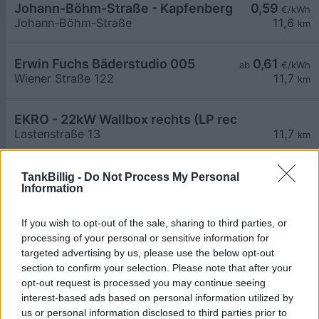
Johann-Böhm-Straße - Kapfenberg
0,59
€/kWh
Johann-Böhm-Straße
11,6
km
Erwin Fuchs Bäderstudio 005
0,61
ab
€/kWh
Wiener Straße 122
11,7
km
EKRO - 22kW Wallbox rechts (LP rechts)
Lastenstraße 13
11,7
km
EKRO - Hypercharger - 400kW
TankBillig -
Do Not Process My Personal
Information
Lastenstraße 13
11,8
km
If you wish to opt-out of the sale, sharing to third parties, or
EKRO - 22kW Wallbox links (LP rechts)
processing of your personal or sensitive information for
Lastenstraße 13
11,8
km
targeted advertising by us, please use the below opt-out
section to confirm your selection. Please note that after your
opt-out request is processed you may continue seeing
EKRO - 22kW Wallbox rechts (LP links)
interest-based ads based on personal information utilized by
Lastenstraße 13
11,8
km
us or personal information disclosed to third parties prior to