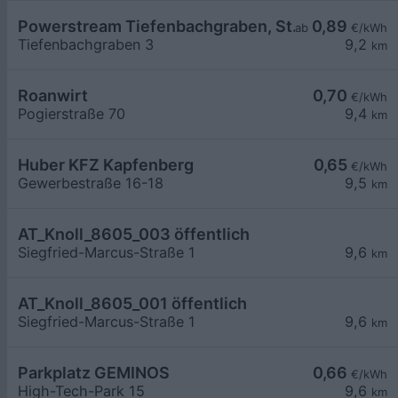
Powerstream Tiefenbachgraben, St. Erhard
0,89
ab
€/kWh
Tiefenbachgraben 3
9,2
km
Roanwirt
0,70
€/kWh
Pogierstraße 70
9,4
km
Huber KFZ Kapfenberg
0,65
€/kWh
Gewerbestraße 16-18
9,5
km
AT_Knoll_8605_003 öffentlich
Siegfried-Marcus-Straße 1
9,6
km
AT_Knoll_8605_001 öffentlich
Siegfried-Marcus-Straße 1
9,6
km
Parkplatz GEMINOS
0,66
€/kWh
High-Tech-Park 15
9,6
km