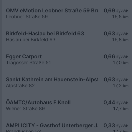
OMV eMotion Leobner Straße 59 Bruck an der Mu
0,69
€/kWh
Leobner Straße 59
16,5
km
Birkfeld-Haslau bei Birkfeld 63
0,63
€/kWh
Haslau bei Birkfeld 63
16,8
km
Egger Carport
0,66
€/kWh
Tragösser Straße 51
17,0
km
Sankt Kathrein am Hauenstein-Alpstraße 82
0,63
€/kWh
Alpstraße 82
17,2
km
ÖAMTC/Autohaus F.Knoll
0,44
€/kWh
Wiener Straße 89
17,7
km
AMPLICITY - Gasthof Unterberger JAGAWIRT
0,33
€/kWh
Brandlucken 53
17,7
km