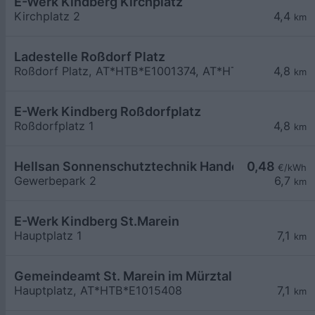
E-Werk Kindberg Kirchplatz
Kirchplatz 2
4,4
km
Ladestelle Roßdorf Platz
Roßdorf Platz, AT*HTB*E1001374, AT*HTB*E1001375
4,8
km
E-Werk Kindberg Roßdorfplatz
Roßdorfplatz 1
4,8
km
Hellsan Sonnenschutztechnik HandelsGmbH
0,48
€/kWh
Gewerbepark 2
6,7
km
E-Werk Kindberg St.Marein
Hauptplatz 1
7,1
km
Gemeindeamt St. Marein im Mürztal
Hauptplatz, AT*HTB*E1015408
7,1
km