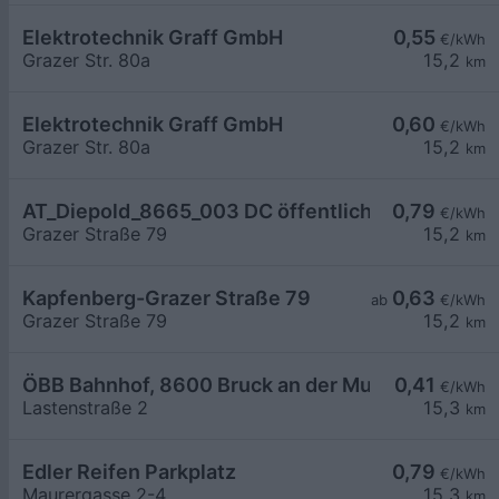
Elektrotechnik Graff GmbH
0,55
€/kWh
Grazer Str. 80a
15,2
km
Elektrotechnik Graff GmbH
0,60
€/kWh
Grazer Str. 80a
15,2
km
AT_Diepold_8665_003 DC öffentlich
0,79
€/kWh
Grazer Straße 79
15,2
km
Kapfenberg-Grazer Straße 79
0,63
ab
€/kWh
Grazer Straße 79
15,2
km
ÖBB Bahnhof, 8600 Bruck an der Mur
0,41
€/kWh
Lastenstraße 2
15,3
km
Edler Reifen Parkplatz
0,79
€/kWh
Maurergasse 2-4
15,3
km