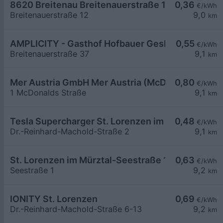
8620 Breitenau Breitenauerstraße 12 Parkplatz
0,36
€/kWh
Breitenauerstraße 12
9,0
km
AMPLICITY - Gasthof Hofbauer GesbR
0,55
€/kWh
Breitenauerstraße 37
9,1
km
Mer Austria GmbH Mer Austria (McD) - St. Lorenz
0,80
€/kWh
1 McDonalds Straße
9,1
km
Tesla Supercharger St. Lorenzen im Mürztal, Aust
0,48
€/kWh
Dr.-Reinhard-Machold-Straße 2
9,1
km
St. Lorenzen im Mürztal-Seestraße 1
0,63
€/kWh
Seestraße 1
9,2
km
IONITY St. Lorenzen
0,69
€/kWh
Dr.-Reinhard-Machold-Straße 6-13
9,2
km