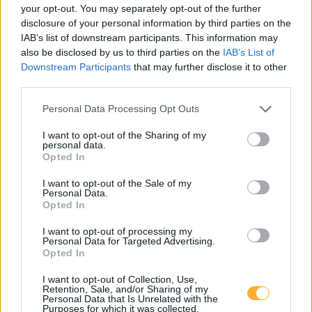
your opt-out. You may separately opt-out of the further
EKRO - 22kW Wallbox links (LP links)
disclosure of your personal information by third parties on the
Lastenstraße 13
11,8
km
IAB’s list of downstream participants. This information may
also be disclosed by us to third parties on the
IAB’s List of
Downstream Participants
that may further disclose it to other
AMPLICITY - STOANI HAUS der MUSIK
0,35
€/kWh
third parties.
Dorfplatz 9
12,1
km
Personal Data Processing Opt Outs
Gasen-Dorfplatz 9
0,63
€/kWh
I want to opt-out of the Sharing of my
Dorfplatz 9
12,1
personal data.
km
Opted In
I want to opt-out of the Sale of my
Wirtshaus Steirereck
0,65
€/kWh
Personal Data.
Pogusch 21
12,2
km
Opted In
I want to opt-out of processing my
Öffentliche E-Tankstelle der "Mürztaler" Wohnb
0,57
€/kWh
Personal Data for Targeted Advertising.
Dr. Max-Mell Straße
12,2
Opted In
km
I want to opt-out of Collection, Use,
Retention, Sale, and/or Sharing of my
OMV eMotion #1 Wiener Straße 79 Kapfenberg
0,69
€/kWh
Personal Data that Is Unrelated with the
Wiener Straße 79
12,6
Purposes for which it was collected.
km