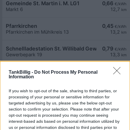
Gemeinde St. Martin i. M. LG1
0,66
€/kWh
Markt 6
12,7
km
Pfarrkirchen
0,45
€/kWh
Pfarrkirchen im Mühlkreis 13
13,2
km
Schnellladestation St. Willibald Gewerbepark La
0,79
€/kWh
Gewerbepark 19
13,3
km
Gasthof-Pension Luger Station 2 rechts
0,76
€/kWh
TankBillig -
Do Not Process My Personal
Information
Kramesau 4
13,4
km
If you wish to opt-out of the sale, sharing to third parties, or
Ladestation SLC 01
0,44
€/kWh
processing of your personal or sensitive information for
Veldner Straße 53
13,5
km
targeted advertising by us, please use the below opt-out
section to confirm your selection. Please note that after your
opt-out request is processed you may continue seeing
Ladestation SLC 02
0,44
€/kWh
interest-based ads based on personal information utilized by
Veldner Straße 53
13,5
km
us or personal information disclosed to third parties prior to