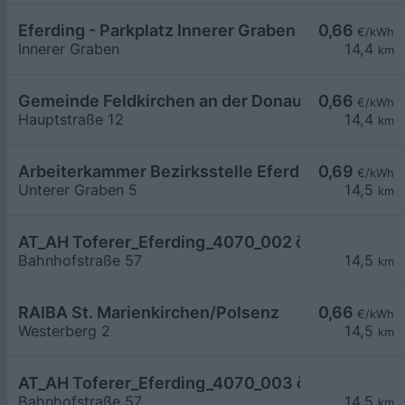
Eferding - Parkplatz Innerer Graben
0,66
€/kWh
Innerer Graben
14,4
km
Gemeinde Feldkirchen an der Donau
0,66
€/kWh
Hauptstraße 12
14,4
km
Arbeiterkammer Bezirksstelle Eferding
0,69
€/kWh
Unterer Graben 5
14,5
km
AT_AH Toferer_Eferding_4070_002 öffentlich
Bahnhofstraße 57
14,5
km
RAIBA St. Marienkirchen/Polsenz
0,66
€/kWh
Westerberg 2
14,5
km
AT_AH Toferer_Eferding_4070_003 öffentlich
Bahnhofstraße 57
14,5
km