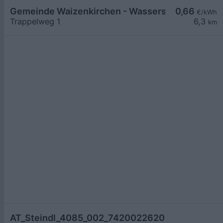
Gemeinde Waizenkirchen - Wasserschloss
0,66
€/kWh
Trappelweg 1
6,3
km
AT_Steindl_4085_002_7420022620 öffentlich