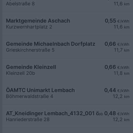
Abelstraße 8
11,6
km
Marktgemeinde Aschach
0,55
€/kWh
Kurzwernhartplatz 2
11,6
km
Gemeinde Michaelnbach Dorfplatz
0,66
€/kWh
Grieskirchnerstraße 5
11,7
km
Gemeinde Kleinzell
0,66
€/kWh
Kleinzell 20b
11,8
km
ÖAMTC Unimarkt Lembach
0,44
€/kWh
Böhmerwaldstraße 4
12,2
km
AT_Kneidinger Lembach_4132_001 öffentlich
0,48
ab
€/kWh
Hanriederstraße 28
12,2
km