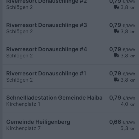
Riverresort Donauschlinge #2
0,79
€/kWh
Schlögen 2
3,8
km
Riverresort Donauschlinge #3
0,79
€/kWh
Schlögen 2
3,8
km
Riverresort Donauschlinge #4
0,79
€/kWh
Schlögen 2
3,8
km
Riverresort Donauschlinge #1
0,79
€/kWh
Schlögen 2
3,8
km
Schnellladestation Gemeinde Haibach o. d. Dona
0,79
€/kWh
Kirchenplatz 1
4,0
km
Gemeinde Heiligenberg
0,66
€/kWh
Kirchenplatz 7
5,3
km