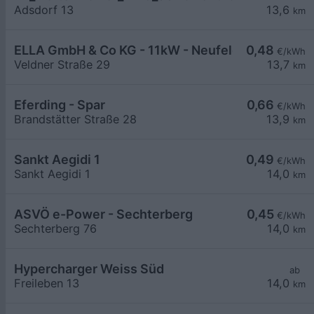
Adsdorf 13
13,6
km
ELLA GmbH & Co KG - 11kW - Neufelden - TDZ
0,48
€/kWh
Veldner Straße 29
13,7
km
Eferding - Spar
0,66
€/kWh
Brandstätter Straße 28
13,9
km
Sankt Aegidi 1
0,49
€/kWh
Sankt Aegidi 1
14,0
km
ASVÖ e-Power - Sechterberg
0,45
€/kWh
Sechterberg 76
14,0
km
Hypercharger Weiss Süd
ab
Freileben 13
14,0
km