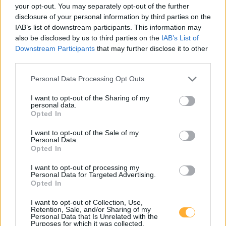
your opt-out. You may separately opt-out of the further
Ladestation SLC 03
0,44
disclosure of your personal information by third parties on the
€/kWh
Veldner Straße 53
13,5
km
IAB’s list of downstream participants. This information may
also be disclosed by us to third parties on the
IAB’s List of
Downstream Participants
that may further disclose it to other
Ladestation SLC 04
0,44
€/kWh
third parties.
Veldner Straße 53
13,5
km
Personal Data Processing Opt Outs
Ladestation SLC 05
0,44
€/kWh
I want to opt-out of the Sharing of my
Veldner Straße 53
13,5
personal data.
km
Opted In
I want to opt-out of the Sale of my
Ladestation SLC 06
0,44
€/kWh
Personal Data.
Veldner Straße 53
13,5
km
Opted In
I want to opt-out of processing my
Ladestation SLC 10
0,44
€/kWh
Personal Data for Targeted Advertising.
Veldner Straße 53
13,5
Opted In
km
I want to opt-out of Collection, Use,
Retention, Sale, and/or Sharing of my
Ladestation SLC 11
0,44
€/kWh
Personal Data that Is Unrelated with the
Veldner Straße 53
13,5
Purposes for which it was collected.
km