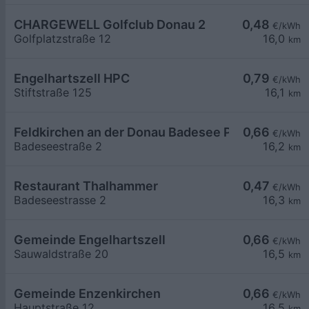
CHARGEWELL Golfclub Donau 2
0,48
€/kWh
Golfplatzstraße 12
16,0
km
Engelhartszell HPC
0,79
€/kWh
Stiftstraße 125
16,1
km
Feldkirchen an der Donau Badesee Parkplatz
0,66
€/kWh
Badeseestraße 2
16,2
km
Restaurant Thalhammer
0,47
€/kWh
Badeseestrasse 2
16,3
km
Gemeinde Engelhartszell
0,66
€/kWh
Sauwaldstraße 20
16,5
km
Gemeinde Enzenkirchen
0,66
€/kWh
Hauptstraße 12
16,5
km