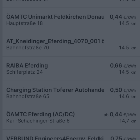
ÖAMTC Unimarkt Feldkirchen Donau
0,44
€/kWh
Hauptstraße 18
14,5
km
AT_Kneidinger_Eferding_4070_001 öffentlich
Bahnhofstraße 70
14,5
km
RAIBA Eferding
0,66
€/kWh
Schiferplatz 24
14,5
km
Charging Station Toferer Autohandel und Service
0,50
€/kWh
Bahnhofstraße 65
14,6
km
ÖAMTC Eferding (AC/DC)
0,44
ab
€/kWh
Karl-Schachinger-Straße 6
14,7
km
VERBUND Engineers4Energy, Feldkirchen an der
0,75
€/kWh