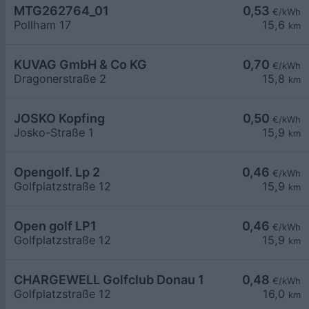
MTG262764_01
0,53
€/kWh
Pollham 17
15,6
km
KUVAG GmbH & Co KG
0,70
€/kWh
Dragonerstraße 2
15,8
km
JOSKO Kopfing
0,50
€/kWh
Josko-Straße 1
15,9
km
Opengolf. Lp 2
0,46
€/kWh
Golfplatzstraße 12
15,9
km
Open golf LP1
0,46
€/kWh
Golfplatzstraße 12
15,9
km
CHARGEWELL Golfclub Donau 1
0,48
€/kWh
Golfplatzstraße 12
16,0
km