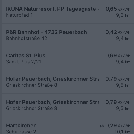
IKUNA Naturresort, PP Tagesgäste P2, Natternba
0,65
€/kWh
Naturpfad 1
9,3
km
P&R Bahnhof - 4722 Peuerbach
0,42
€/kWh
Bahnhofstraße 42
9,4
km
Caritas St. Pius
0,69
€/kWh
Sankt Pius 2/21
9,4
km
Hofer Peuerbach, Grieskirchner Straße 8, 02
0,79
€/kWh
Grieskirchner Straße 8
9,5
km
Hofer Peuerbach, Grieskirchner Straße 8, 01
0,79
€/kWh
Grieskirchner Straße 8
9,5
km
Hartkirchen
0,29
ab
€/kWh
Schulgasse 2
10,1
km