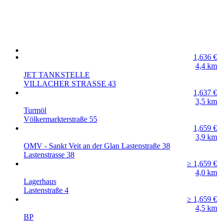
1,636
€
4,4
km
JET TANKSTELLE
VILLACHER STRASSE 43
1,637
€
3,5
km
Turmöl
Völkermarkterstraße 55
1,659
€
3,9
km
OMV - Sankt Veit an der Glan Lastenstraße 38
Lastenstrasse 38
≥ 1,659
€
4,0
km
Lagerhaus
Lastenstraße 4
≥ 1,659
€
4,5
km
BP