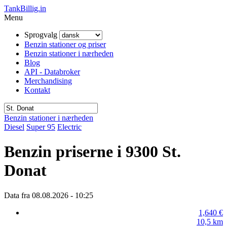
TankBillig.in
Menu
Sprogvalg
Benzin stationer og priser
Benzin stationer i nærheden
Blog
API - Databroker
Merchandising
Kontakt
Benzin stationer i nærheden
Diesel
Super 95
Electric
Benzin priserne i 9300 St.
Donat
Data fra 08.08.2026 - 10:25
1,640
€
10,5
km