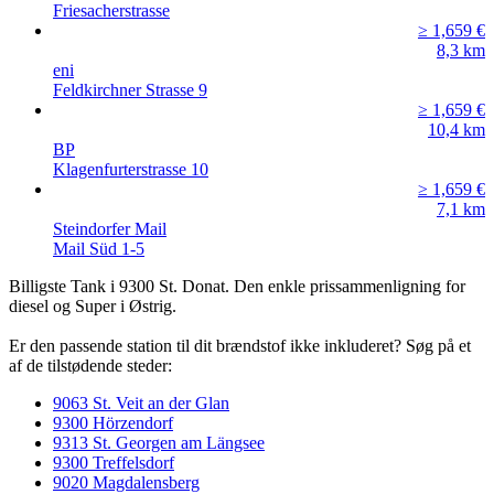
Friesacherstrasse
≥ 1,659
€
8,3
km
eni
Feldkirchner Strasse 9
≥ 1,659
€
10,4
km
BP
Klagenfurterstrasse 10
≥ 1,659
€
7,1
km
Steindorfer Mail
Mail Süd 1-5
Billigste Tank i 9300 St. Donat. Den enkle prissammenligning for
diesel og Super i Østrig.
Er den passende station til dit brændstof ikke inkluderet? Søg på et
af de tilstødende steder:
9063 St. Veit an der Glan
9300 Hörzendorf
9313 St. Georgen am Längsee
9300 Treffelsdorf
9020 Magdalensberg