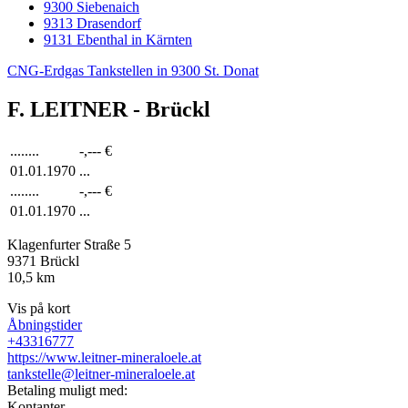
9300 Siebenaich
9313 Drasendorf
9131 Ebenthal in Kärnten
CNG-Erdgas Tankstellen in 9300 St. Donat
F. LEITNER - Brückl
........
-,---
€
01.01.1970
...
........
-,---
€
01.01.1970
...
Klagenfurter Straße 5
9371
Brückl
10,5
km
Vis på kort
Åbningstider
+43316777
https://www.leitner-mineraloele.at
tankstelle@leitner-mineraloele.at
Betaling muligt med:
Kontanter